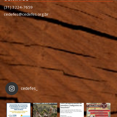
(31) 3224-7659
cedefes@cedefes.org.br
cedefes_