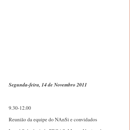
Lançamento do livro
Do Lado do Tempo: O Terreiro de Matamba Tombeci
Neto
de Mãe Hilsa Mukalê, histórias contadas a
Márcio Goldman
Local:
Livraria do Museu da República
Rua do Catete, 153, Museu da República (do lado da
Estação Catete do Metrô)
Segunda-feira, 14 de Novembro 2011
9.30-12.00
Reunião da equipe do NAnSi e convidados