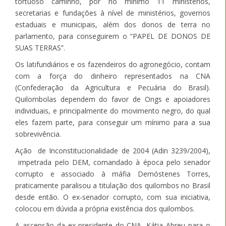
tortuoso caminho, por no mínimo 11 ministérios,
secretarias e fundações à nível de ministérios, governos
estaduais e municipais, além dos donos de terra no
parlamento, para conseguirem o “PAPEL DE DONOS DE
SUAS TERRAS”.
Os latifundiários e os fazendeiros do agronegócio, contam
com a força do dinheiro representados na CNA
(Confederação da Agricultura e Pecuária do Brasil).
Quilombolas dependem do favor de Ongs e apoiadores
individuais, e principalmente do movimento negro, do qual
eles fazem parte, para conseguir um mínimo para a sua
sobrevivência.
Ação de Inconstitucionalidade de 2004 (Adin 3239/2004),
impetrada pelo DEM, comandado à época pelo senador
corrupto e associado à máfia Demóstenes Torres,
praticamente paralisou a titulação dos quilombos no Brasil
desde então. O ex-senador corrupto, com sua iniciativa,
colocou em dúvida a própria existência dos quilombos.
A ascensão da ex-presidente do CNA, Kátia Abreu para o