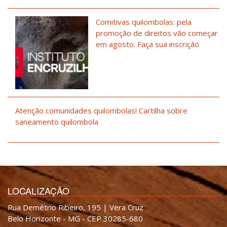
Comitivas quilombolas: pela
promoção de direitos vão começar
em agosto. Faça sua inscrição
Atenção comunidades quilombolas! Cartilha sobre
saneamento quilombola
LOCALIZAÇÃO
Rua Demétrio Ribeiro, 195 | Vera Cruz
Belo Horizonte - MG - CEP 30285-680