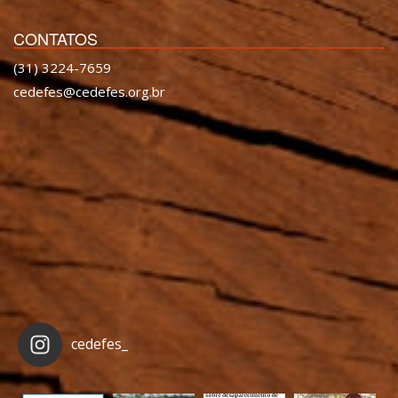
CONTATOS
(31) 3224-7659
cedefes@cedefes.org.br
cedefes_