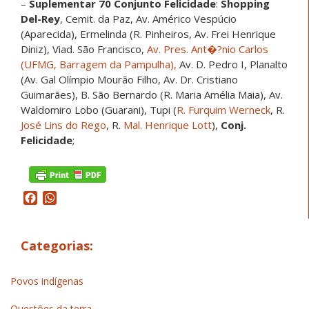
–
Suplementar 70 Conjunto Felicidade
:
Shopping
Del-Rey
, Cemit. da Paz, Av. Américo Vespúcio
(Aparecida), Ermelinda (R. Pinheiros, Av. Frei Henrique
Diniz), Viad. São Francisco,
Av. Pres. Ant�?nio Carlos
(UFMG, Barragem da Pampulha),
Av. D. Pedro I, Planalto
(Av. Gal Olímpio Mourão Filho, Av. Dr. Cristiano
Guimarães), B. São Bernardo (R. Maria Amélia Maia), Av.
Waldomiro Lobo (Guarani), Tupi (
R. Furquim Werneck
, R.
José Lins do Rego
, R.
Mal. Henrique Lott
),
Conj.
Felicidade
;
Facebook
WhatsApp
Categorias:
Povos indígenas
Questões da terra