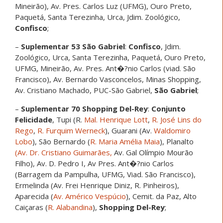
Mineirão), Av. Pres. Carlos Luz (UFMG), Ouro Preto,
Paquetá, Santa Terezinha, Urca, Jdim. Zoológico,
Confisco
;
–
Suplementar 53 São Gabriel
:
Confisco
, Jdim.
Zoológico, Urca, Santa Terezinha, Paquetá, Ouro Preto,
UFMG, Mineirão, Av. Pres. Ant�?nio Carlos (viad. São
Francisco), Av. Bernardo Vasconcelos, Minas Shopping,
Av. Cristiano Machado, PUC-São Gabriel,
São Gabriel
;
–
Suplementar 70 Shopping Del-Rey
:
Conjunto
Felicidade
, Tupi (R.
Mal. Henrique Lott
,
R. José Lins do
Rego
,
R. Furquim Werneck
), Guarani (Av.
Waldomiro
Lobo
), São Bernardo (
R. Maria Amélia Maia
), Planalto
(Av. Dr. Cristiano Guimarães,
Av. Gal Olímpio Mourão
Filho), Av. D. Pedro I, Av Pres. Ant�?nio Carlos
(Barragem da Pampulha, UFMG, Viad. São Francisco),
Ermelinda (Av. Frei Henrique Diniz, R. Pinheiros),
Aparecida (
Av. Américo Vespúcio
), Cemit. da Paz, Alto
Caiçaras (
R. Alabandina
),
Shopping Del-Rey
;