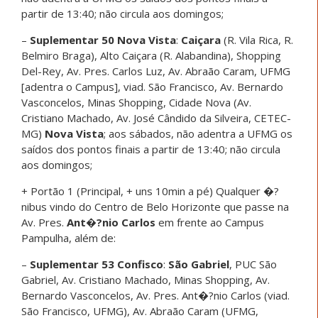
partir de 13:40; não circula aos domingos;
–
Suplementar 50
Nova Vista
:
Caiçara
(R. Vila Rica, R.
Belmiro Braga), Alto Caiçara (R. Alabandina), Shopping
Del-Rey, Av. Pres. Carlos Luz, Av. Abraão Caram, UFMG
[adentra o Campus], viad. São Francisco, Av. Bernardo
Vasconcelos, Minas Shopping, Cidade Nova (Av.
Cristiano Machado, Av. José Cândido da Silveira, CETEC-
MG)
Nova Vista
; aos sábados, não adentra a UFMG os
saídos dos pontos finais a partir de 13:40; não circula
aos domingos;
+ Portão 1 (Principal, + uns 10min a pé) Qualquer �?
nibus vindo do Centro de Belo Horizonte que passe na
Av. Pres.
Ant�?nio Carlos
em frente ao Campus
Pampulha, além de:
–
Suplementar 53
Confisco
:
São Gabriel
, PUC São
Gabriel, Av. Cristiano Machado, Minas Shopping, Av.
Bernardo Vasconcelos, Av. Pres. Ant�?nio Carlos (viad.
São Francisco, UFMG), Av. Abraão Caram (UFMG,