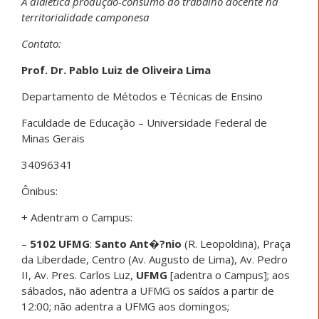
A dialética produção-consumo do trabalho docente na
territorialidade camponesa
Contato:
Prof. Dr.
Pablo Luiz de Oliveira Lima
Departamento de Métodos e Técnicas de Ensino
Faculdade de Educação – Universidade Federal de
Minas Gerais
34096341
Ônibus:
+ Adentram o Campus:
–
5102
UFMG
:
Santo Ant�?nio
(R. Leopoldina), Praça
da Liberdade, Centro (Av. Augusto de Lima), Av. Pedro
II, Av. Pres. Carlos Luz,
UFMG
[adentra o Campus]; aos
sábados, não adentra a UFMG os saídos a partir de
12:00; não adentra a UFMG aos domingos;