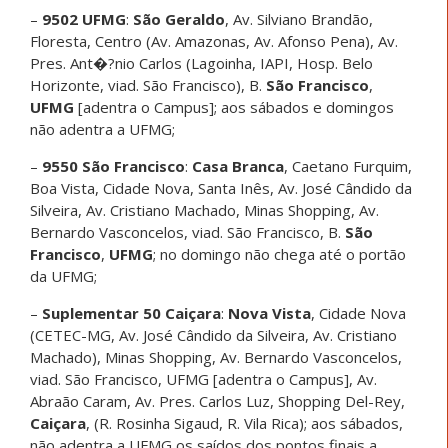
–
9502 UFMG
:
São Geraldo
, Av. Silviano Brandão,
Floresta, Centro (Av. Amazonas, Av. Afonso Pena), Av.
Pres. Ant�?nio Carlos (Lagoinha, IAPI, Hosp. Belo
Horizonte, viad. São Francisco), B.
São Francisco
,
UFMG
[adentra o Campus]; aos sábados e domingos
não adentra a UFMG;
–
9550 São Francisco
:
Casa Branca
, Caetano Furquim,
Boa Vista, Cidade Nova, Santa Inês, Av. José Cândido da
Silveira, Av. Cristiano Machado, Minas Shopping, Av.
Bernardo Vasconcelos, viad. São Francisco, B.
São
Francisco
,
UFMG
; no domingo não chega até o portão
da UFMG;
–
Suplementar 50
Caiçara
:
Nova Vista
, Cidade Nova
(CETEC-MG, Av. José Cândido da Silveira, Av. Cristiano
Machado), Minas Shopping, Av. Bernardo Vasconcelos,
viad. São Francisco, UFMG [adentra o Campus], Av.
Abraão Caram, Av. Pres. Carlos Luz, Shopping Del-Rey,
Caiçara
, (R. Rosinha Sigaud, R. Vila Rica); aos sábados,
não adentra a UFMG os saídos dos pontos finais a