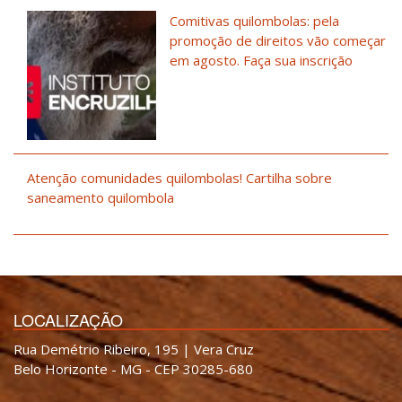
Comitivas quilombolas: pela
promoção de direitos vão começar
em agosto. Faça sua inscrição
Atenção comunidades quilombolas! Cartilha sobre
saneamento quilombola
LOCALIZAÇÃO
Rua Demétrio Ribeiro, 195 | Vera Cruz
Belo Horizonte - MG - CEP 30285-680