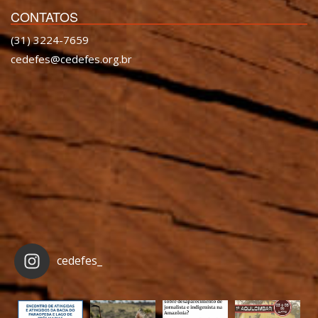
CONTATOS
(31) 3224-7659
cedefes@cedefes.org.br
cedefes_