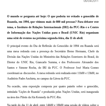
06/04/2011
O mundo se pergunta até hoje: O que poderia ter evitado o genocídio de
Ruanda, em 1994, que vitimou mais de 800 mil pessoas? Para debater este
tema, o Instituto de Relações Internacionais (IRI) da PUC-Rio e o Centro
de Informação das Nações Unidas para o Brasil (UNIC Rio) organizam
uma série de eventos na próxima segunda-feira, dia 11 de abril.
O principal evento do Dia de Reflexão do Genocídio de 1994 em Ruanda será
uma mesa redonda com a presença do Secretário Breno Hermann, Chefe da
Divisão das Nações Unidas do Ministério das Relações Exteriores do Brasil, do
Diretor do UNIC Rio, Giancarlo Summa, e dos Professores Alexandre dos
Santos e Simone Rocha, do IRI da PUC. O Professor José Maria Gomez
coordenará as discussões. A mesa redonda será realizada entre 11h00 e 13h00, no
Auditório Padre Anchieta, no campus da Gávea da PUC.
Na ocasião, uma exposição composta por quatro painéis sobre o genocídio,
intitulada “Lições de Ruanda” e produzida pelas Nações Unidas, será inaugurada
na área dos Pilotis da Ala Kennedy da PUC-Rio.
Na tarde do dia 11 de abril, entre 14h00 e 18h00 uma sessão de vídeos sobre o