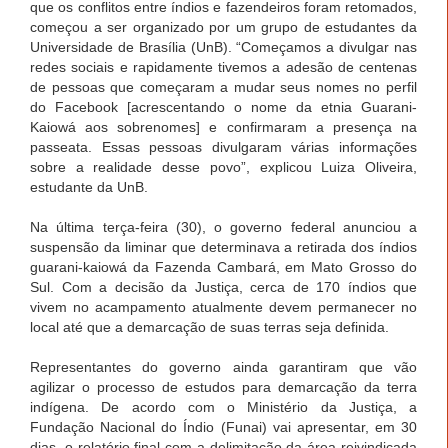
que os conflitos entre índios e fazendeiros foram retomados,
começou a ser organizado por um grupo de estudantes da
Universidade de Brasília (UnB). “Começamos a divulgar nas
redes sociais e rapidamente tivemos a adesão de centenas
de pessoas que começaram a mudar seus nomes no perfil
do Facebook [acrescentando o nome da etnia Guarani-
Kaiowá aos sobrenomes] e confirmaram a presença na
passeata. Essas pessoas divulgaram várias informações
sobre a realidade desse povo”, explicou Luiza Oliveira,
estudante da UnB.
Na última terça-feira (30), o governo federal anunciou a
suspensão da liminar que determinava a retirada dos índios
guarani-kaiowá da Fazenda Cambará, em Mato Grosso do
Sul. Com a decisão da Justiça, cerca de 170 índios que
vivem no acampamento atualmente devem permanecer no
local até que a demarcação de suas terras seja definida.
Representantes do governo ainda garantiram que vão
agilizar o processo de estudos para demarcação da terra
indígena. De acordo com o Ministério da Justiça, a
Fundação Nacional do Índio (Funai) vai apresentar, em 30
dias, o relatório final com a delimitação da área reivindicada