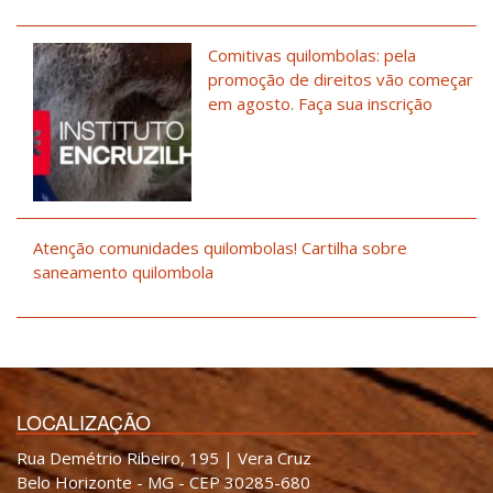
Comitivas quilombolas: pela
promoção de direitos vão começar
em agosto. Faça sua inscrição
Atenção comunidades quilombolas! Cartilha sobre
saneamento quilombola
LOCALIZAÇÃO
Rua Demétrio Ribeiro, 195 | Vera Cruz
Belo Horizonte - MG - CEP 30285-680