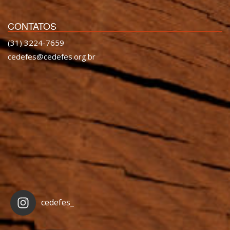
CONTATOS
(31) 3224-7659
cedefes@cedefes.org.br
cedefes_