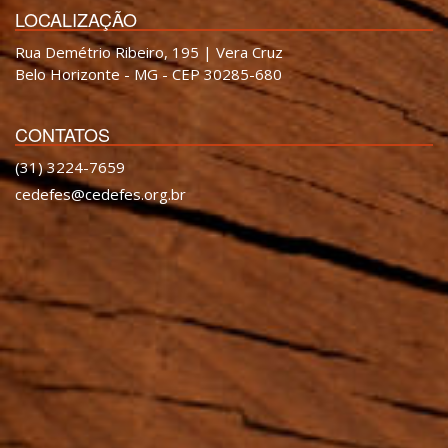
LOCALIZAÇÃO
Rua Demétrio Ribeiro, 195 | Vera Cruz
Belo Horizonte - MG - CEP 30285-680
CONTATOS
(31) 3224-7659
cedefes@cedefes.org.br