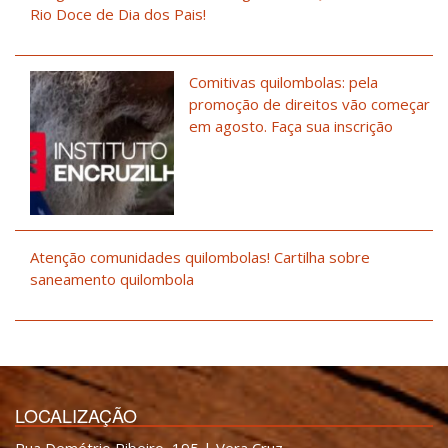
Rio Doce de Dia dos Pais!
Comitivas quilombolas: pela
promoção de direitos vão começar
em agosto. Faça sua inscrição
Atenção comunidades quilombolas! Cartilha sobre
saneamento quilombola
LOCALIZAÇÃO
Rua Demétrio Ribeiro, 195 | Vera Cruz