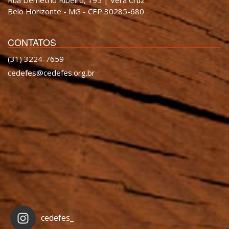
Belo Horizonte - MG - CEP 30285-680
CONTATOS
(31) 3224-7659
cedefes@cedefes.org.br
cedefes_