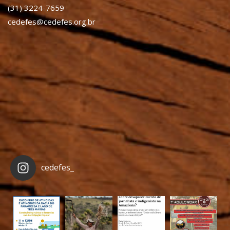
(31) 3224-7659
cedefes@cedefes.org.br
cedefes_