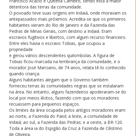
Francisco Acácio e Quitéria Carneiro, sendo esta a maior
detentora das terras da comunidade.
O povoado teve suas origens em Indaiá, onde moravam os
antepassados mais próximos. Acredita-se que os primeiros
habitantes vieram do Rio de Janeiro e da Fazenda das
Pedras de Minas Gerais, com destino a Indaiá. Eram
escravos fugitivos e libertos, com algum recurso financeiro.
Entre eles havia o escravo Tobias, que ocupou a
propriedade
e gerou vários descendentes quilombolas. A figura de
Tobias ficou marcada na lembrança da comunidade, e o
morador José Marciano, de 74 anos, relata tê-lo conhecido
quando criança.
Alguns habitantes alegam que o Governo também
forneceu terras às comunidades negras que se instalaram
na área. No entanto, alguns fazendeiros apoderaram-se do
local por meios ilícitos, fazendo com que os moradores
recuassem para pequenos espaços.
Os limites da área ocupada pelos antigos moradores eram:
ao norte, a Fazenda do Paiol; a leste, a comunidade de
Indaiá; ao sul, a Fazenda das Pedras; e a oeste, a BR-120.
Toda a área ia do Espigão da Cruz à Fazenda de Cilistrino
de Oliveira.