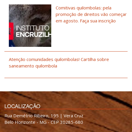
Comitivas quilombolas: pela
promoção de direitos vão começar
em agosto. Faça sua inscrição
Atenção comunidades quilombolas! Cartilha sobre
saneamento quilombola
LOCALIZAÇÃO
Rua Demétrio Ribeiro, 195 | Vera Cruz
Belo Horizonte - MG - CEP 30285-680