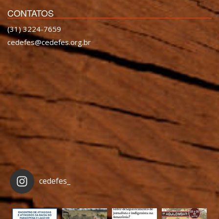
CONTATOS
(31) 3224-7659
cedefes@cedefes.org.br
cedefes_