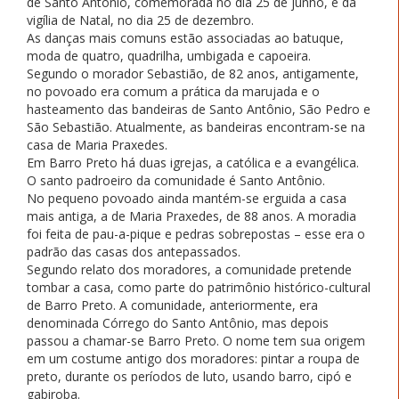
de Santo Antônio, comemorada no dia 25 de junho, e da
vigília de Natal, no dia 25 de dezembro.
As danças mais comuns estão associadas ao batuque,
moda de quatro, quadrilha, umbigada e capoeira.
Segundo o morador Sebastião, de 82 anos, antigamente,
no povoado era comum a prática da marujada e o
hasteamento das bandeiras de Santo Antônio, São Pedro e
São Sebastião. Atualmente, as bandeiras encontram-se na
casa de Maria Praxedes.
Em Barro Preto há duas igrejas, a católica e a evangélica.
O santo padroeiro da comunidade é Santo Antônio.
No pequeno povoado ainda mantém-se erguida a casa
mais antiga, a de Maria Praxedes, de 88 anos. A moradia
foi feita de pau-a-pique e pedras sobrepostas – esse era o
padrão das casas dos antepassados.
Segundo relato dos moradores, a comunidade pretende
tombar a casa, como parte do patrimônio histórico-cultural
de Barro Preto. A comunidade, anteriormente, era
denominada Córrego do Santo Antônio, mas depois
passou a chamar-se Barro Preto. O nome tem sua origem
em um costume antigo dos moradores: pintar a roupa de
preto, durante os períodos de luto, usando barro, cipó e
gabiroba.