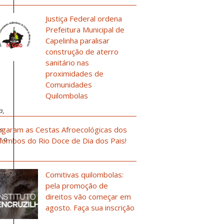
Justiça Federal ordena
: o
Prefeitura Municipal de
Capelinha paralisar
a e
construção de aterro
sanitário nas
proximidades de
Comunidades
Quilombolas
a,
garam as Cestas Afroecológicas dos
es
m o
lombos do Rio Doce de Dia dos Pais!
Comitivas quilombolas:
cia
pela promoção de
direitos vão começar em
agosto. Faça sua inscrição
P –