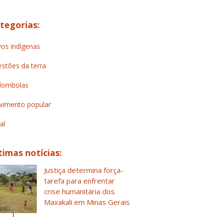
tegorias:
os indígenas
stões da terra
lombolas
imento popular
al
timas notícias:
Justiça determina força-
tarefa para enfrentar
crise humanitária dos
Maxakali em Minas Gerais