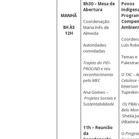
8h30 – Mesa de
Povos
Abertura
Indígena
MANHÃ
Program
Coordenação:
Compen
8H ÀS
Maria Inês de
Ambient
12H
Almeida
Coorden
Autoridades
Luís Rob
convidadas
Temas e
Trajeto do FIEI-
Palestran
PROLIND e seu
reconhecimento
O TAC – A
pelo MEC
Celulose 
Emerson
Ana Gomes –
Tupinikin
Projetos Sociais e
Sustentabilidade
Os PBAs 
Belo Mon
Sheila J
(Altamira
11h – Reunião
da
O Progra