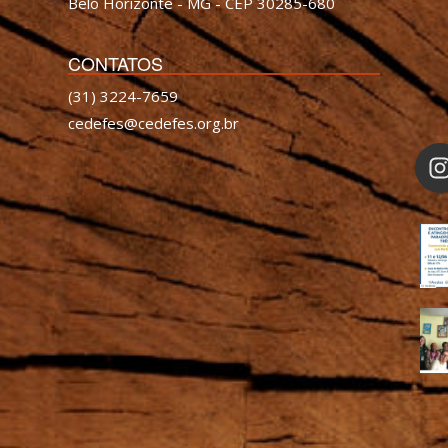
Belo Horizonte - MG - CEP 30285-680
CONTATOS
(31) 3224-7659
cedefes@cedefes.org.br