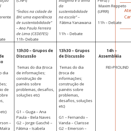
ação
(CNPI)
indígena e o tema
Peru) )
l
da
Maxim Reppeto
Ate
“Índios na cidade de
sustentabilidade
(UFRR)
Car
erente
BH: uma experiência
na escola”
–
de sustentabilidade”
Fátima Yanawana
11h – Debate
– Ana Paula Ferreira
de Lima (CEDEFES)
11h – Debate
ate
11h- Debate
13h30 – Grupos de
13h30 – Grupos
14h –
de
Discussão
de Discussão
Assembléia
ão
Temas do dia (troca
Temas do dia
FIEI-PROLIND
 dia
de informações;
(troca de
construção de
informações;
ões;
painéis sobre
construção de
ão de
problemas, desafios,
painéis sobre
sobre
soluções etc)
problemas,
s,
desafios, soluções
,
etc)
etc)
G1 – Guga – Ana
Paula – Bela Naves
G1 – Fernando –
rson –
G2 – Jorge Gasché –
Vanda – Clarisse
 Maíra
Fátima – Isabela
G2 – Emerson –