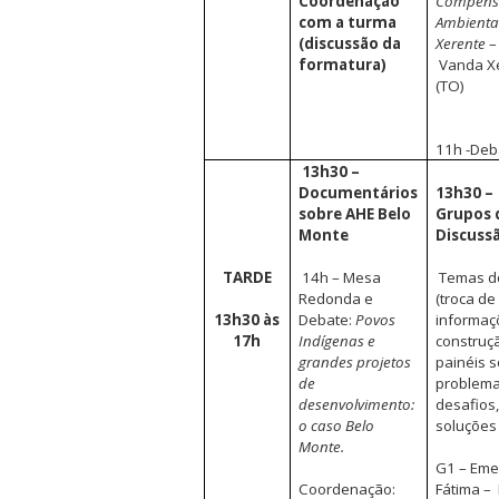
Coordenação
Compens
com a turma
Ambienta
(discussão da
Xerente
–
formatura)
Vanda X
(TO)
11h -Deb
13h30 –
Documentários
13h30 –
sobre AHE Belo
Grupos 
Monte
Discuss
TARDE
14h – Mesa
Temas do
Redonda e
(troca de
13h30 às
Debate:
Povos
informaç
17h
Indígenas e
construç
grandes projetos
painéis 
de
problema
desenvolvimento:
desafios
o caso Belo
soluções 
Monte.
G1 – Eme
Coordenação:
Fátima –