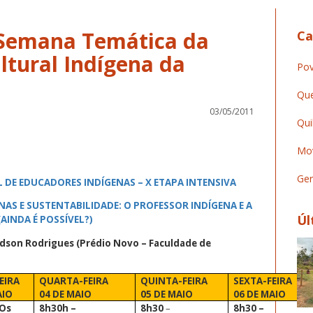
Semana Temática da
Ca
ltural Indígena da
Pov
Que
03/05/2011
Qui
Mov
Ger
DE EDUCADORES INDÍGENAS – X ETAPA INTENSIVA
AS E SUSTENTABILIDADE: O PROFESSOR INDÍGENA E A
Úl
INDA É POSSÍVEL?)
eidson Rodrigues (Prédio Novo – Faculdade de
EIRA
QUARTA-FEIRA
QUINTA-FEIRA
SEXTA-FEIRA
AIO
04 DE MAIO
05 DE MAIO
06 DE MAIO
Os
8h30h
–
8h30
–
8h30 –