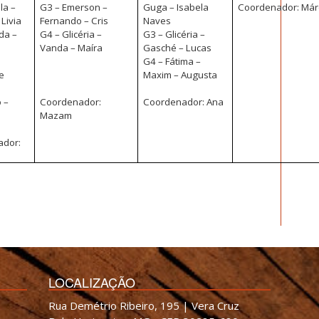
la –
G3 – Emerson –
Guga – Isabela
Coordenador: Már
 Livia
Fernando – Cris
Naves
da –
G4 – Glicéria –
G3 – Glicéria –
Vanda – Maíra
Gasché – Lucas
G4 – Fátima –
e
Maxim – Augusta
–
 –
Coordenador:
Coordenador: Ana
Mazam
ador:
LOCALIZAÇÃO
Rua Demétrio Ribeiro, 195 | Vera Cruz