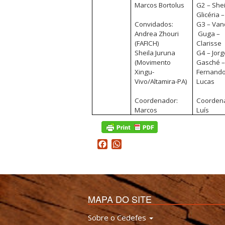
Marcos Bortolus
G2 – Shei
Glicéria –
Convidados:
G3 – Van
Andrea Zhouri
Guga –
(FAFICH)
Clarisse
Sheila Juruna
G4 – Jorg
(Movimento
Gasché 
Xingu-
Fernando
Vivo/Altamira-PA)
Lucas
Coordenador:
Coorden
Marcos
Luís
Facebook
WhatsApp
MAPA DO SITE
Sobre o Cedefes