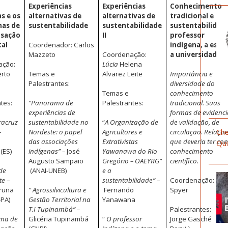
Experiências
Experiências
Conhecimento
s e os
alternativas de
alternativas de
tradicional e
as de
sustentabilidade
sustentabilidade
sustentabilidade
sação
II
professor
al
Coordenador: Carlos
indígena, a escol
Mazzeto
Coordenação:
a universidade
ação:
Lúcia
Helena
erto
Temas e
Alvarez Leite
Importância e
Palestrantes:
diversidade do
Temas e
conhecimento
tes:
“Panorama de
Palestrantes:
tradicional. Suas
experiências de
formas de evidenci
racruz
sustentabilidade no
“
A Organização de
de validação, de
Che
–
Nordeste: o papel
Agricultores e
circulação. Relaçõ
das associações
Extrativistas
que deveria ter co
Qui
 (ES)
indígenas” –
José
Yawanawa do Rio
conhecimento
Augusto Sampaio
Gregório – OAEYRG”
científico.
de
(ANAI-UNEB)
e a
te
–
sustentabilidade”
–
Coordenação: Mar
uruna
“ Agrossilvicultura e
Fernando
Spyer
-PA)
Gestão Territorial na
Yanawana
T.I Tupinambá” –
Palestrantes:
ma de
Glicéria Tupinambá
“
O professor
Jorge Gasché ((IIA