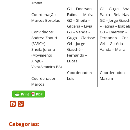
Monte.
G1 – Emerson –
G1 – Guga – Ana
Coordenação:
Fátima –
Maíra
Paula – Bela Na
Marcos Bortolus
G2 – Sheila –
G2 – Jorge Gasc
Glicéria – Livia
– Fátima – Isabel
Convidados:
G3 – Vanda –
G3 – Emerson –
Andrea Zhouri
Guga – Clarisse
Fernando –
Cris
(FAFICH)
G4 – Jorge
G4 –
Glicéria –
Sheila Juruna
Gasché –
Vanda – Maíra
(Movimento
Fernando –
Xingu-
Lucas
Vivo/Altamira-PA)
Coordenador:
Coordenador:
Coordenador:
Luís
Mazam
Marcos
Facebook
WhatsApp
Categorias: