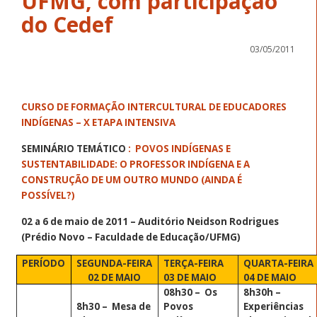
UFMG, com participação
do Cedef
03/05/2011
CURSO DE FORMAÇÃO INTERCULTURAL DE EDUCADORES
INDÍGENAS – X ETAPA INTENSIVA
SEMINÁRIO TEMÁTICO
:
POVOS INDÍGENAS E
SUSTENTABILIDADE: O PROFESSOR INDÍGENA E A
CONSTRUÇÃO DE UM OUTRO MUNDO (AINDA É
POSSÍVEL?)
02 a 6 de maio de 2011 – Auditório Neidson Rodrigues
(Prédio Novo – Faculdade de Educação/UFMG)
PERÍODO
SEGUNDA-FEIRA
TERÇA-FEIRA
QUARTA-FEIRA
02 DE MAIO
03 DE MAIO
04 DE MAIO
08h30 –
Os
8h30h
–
8h30 –
Mesa de
Povos
Experiências