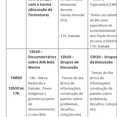
com a turma
Ambiental
Tupinambá (CNPI
(discussão da
Xerente
–
formatura)
Vanda Xerente
“Índios na cidad
(TO)
de BH: uma
experiência de
sustentabilidade”
11h -Debate
Ana Paula Ferrei
de Lima (CEDEFES
11h- Debate
13h30 –
Documentários
13h30 –
13h30 – Grupo
sobre AHE Belo
Grupos de
de Discussão
Monte
Discussão
Temas do dia
TARDE
14h –
Mesa
Temas do dia
(troca de
Redonda e
(troca de
informações;
13h30 às
Debate:
Povos
informações;
construção de
17h
Indígenas e
construção de
painéis sobre
grandes projetos
painéis sobre
problemas,
de
problemas,
desafios, soluçõ
desenvolvimento:
desafios,
etc)
o caso Belo
soluções etc)