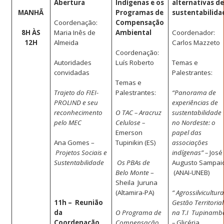
Abertura
Indígenas e os
alternativas d
MANHÃ
Programas de
sustentabilida
Coordenação:
Compensação
8H ÀS
Maria Inês de
Ambiental
Coordenador:
12H
Almeida
Carlos Mazzeto
Coordenação:
Autoridades
Luís Roberto
Temas e
convidadas
Palestrantes:
Temas e
Trajeto do FIEI-
Palestrantes:
“Panorama de
PROLIND e seu
experiências de
reconhecimento
O TAC – Aracruz
sustentabilidade
pelo MEC
Celulose –
no Nordeste: o
Emerson
papel das
Ana Gomes –
Tupinikin (ES)
associações
Projetos Sociais e
indígenas” –
José
Sustentabilidade
Os PBAs de
Augusto Sampai
Belo Monte
–
(ANAI-UNEB)
Sheila
Juruna
(Altamira-PA)
“ Agrossilvicultura
11h –
Reunião
Gestão Territorial
da
O Programa de
na T.I
Tupinamb
Coordenação
Compensação
–
Glicéria