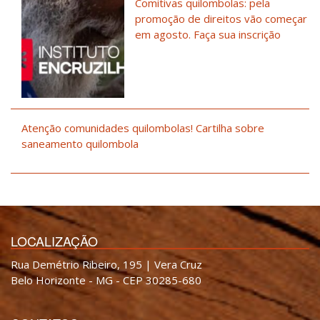
Comitivas quilombolas: pela
promoção de direitos vão começar
em agosto. Faça sua inscrição
Atenção comunidades quilombolas! Cartilha sobre
saneamento quilombola
LOCALIZAÇÃO
Rua Demétrio Ribeiro, 195 | Vera Cruz
Belo Horizonte - MG - CEP 30285-680