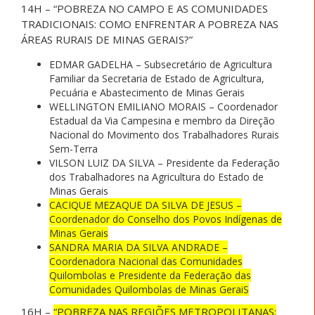
14H – “POBREZA NO CAMPO E AS COMUNIDADES
TRADICIONAIS: COMO ENFRENTAR A POBREZA NAS
ÁREAS RURAIS DE MINAS GERAIS?”
EDMAR GADELHA – Subsecretário de Agricultura
Familiar da Secretaria de Estado de Agricultura,
Pecuária e Abastecimento de Minas Gerais
WELLINGTON EMILIANO MORAIS – Coordenador
Estadual da Via Campesina e membro da Direção
Nacional do Movimento dos Trabalhadores Rurais
Sem-Terra
VILSON LUIZ DA SILVA – Presidente da Federação
dos Trabalhadores na Agricultura do Estado de
Minas Gerais
CACIQUE MEZAQUE DA SILVA DE JESUS –
Coordenador do Conselho dos Povos Indígenas de
Minas Gerais
SANDRA MARIA DA SILVA ANDRADE –
Coordenadora Nacional das Comunidades
Quilombolas e Presidente da Federação das
Comunidades Quilombolas de Minas GeraiS
16H –
“POBREZA NAS REGIÕES METROPOLITANAS: