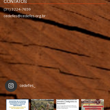
CONTATOS
(31) 3224-7659
cedefes@cedefes.org.br
cedefes_