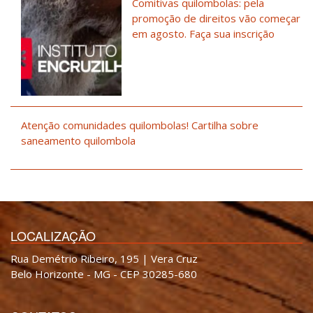
Comitivas quilombolas: pela
promoção de direitos vão começar
em agosto. Faça sua inscrição
Atenção comunidades quilombolas! Cartilha sobre
saneamento quilombola
LOCALIZAÇÃO
Rua Demétrio Ribeiro, 195 | Vera Cruz
Belo Horizonte - MG - CEP 30285-680