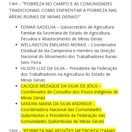
14H – “POBREZA NO CAMPO E AS COMUNIDADES
TRADICIONAIS: COMO ENFRENTAR A POBREZA NAS
ÁREAS RURAIS DE MINAS GERAIS?”
EDMAR GADELHA – Subsecretário de Agricultura
Familiar da Secretaria de Estado de Agricultura,
Pecuária e Abastecimento de Minas Gerais
WELLINGTON EMILIANO MORAIS – Coordenador
Estadual da Via Campesina e membro da Direção
Nacional do Movimento dos Trabalhadores Rurais
Sem-Terra
VILSON LUIZ DA SILVA – Presidente da Federação
dos Trabalhadores na Agricultura do Estado de
Minas Gerais
CACIQUE MEZAQUE DA SILVA DE JESUS –
Coordenador do Conselho dos Povos Indígenas de
Minas Gerais
SANDRA MARIA DA SILVA ANDRADE –
Coordenadora Nacional das Comunidades
Quilombolas e Presidente da Federação das
Comunidades Quilombolas de Minas GeraiS
16H –
“POBREZA NAS REGIÕES METROPOLITANAS: