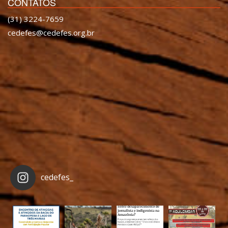
CONTATOS
(31) 3224-7659
cedefes@cedefes.org.br
cedefes_