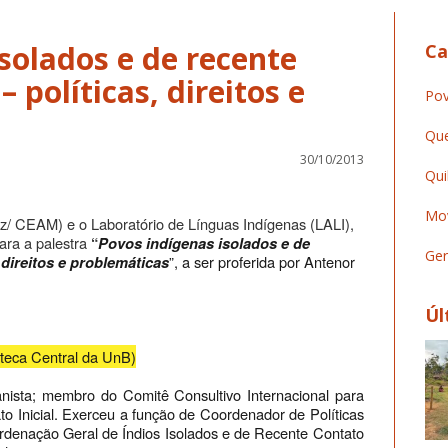
solados e de recente
Ca
– políticas, direitos e
Pov
Que
30/10/2013
Qui
Mov
 CEAM) e o Laboratório de Línguas Indígenas (LALI),
ara a palestra
“
Povos indígenas isolados e de
Ger
”, a ser proferida por Antenor
 direitos e problemáticas
Úl
oteca Central da UnB)
tanista; membro do Comitê Consultivo Internacional para
o Inicial. Exerceu a função de Coordenador de Políticas
rdenação Geral de Índios Isolados e de Recente Contato