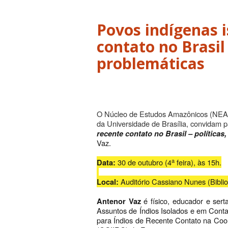
Povos indígenas i
contato no Brasil 
problemáticas
O Núcleo de Estudos Amazônicos (NEAz/
da Universidade de Brasília, convidam p
recente contato no Brasil – políticas,
Vaz.
a
30 de outubro (4
feira), às 15h.
Data:
Auditório Cassiano Nunes (Bibli
Local:
é físico, educador e ser
Antenor Vaz
Assuntos de Índios Isolados e em Contat
para Índios de Recente Contato na Coo