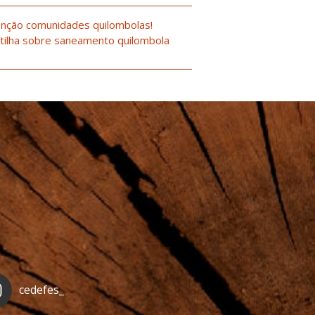
nção comunidades quilombolas!
tilha sobre saneamento quilombola
cedefes_