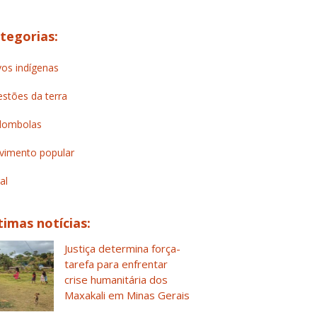
tegorias:
os indígenas
stões da terra
lombolas
imento popular
al
timas notícias:
Justiça determina força-
tarefa para enfrentar
crise humanitária dos
Maxakali em Minas Gerais