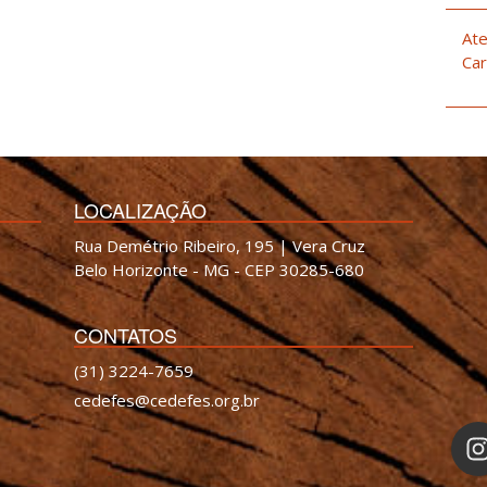
Ate
Car
LOCALIZAÇÃO
Rua Demétrio Ribeiro, 195 | Vera Cruz
Belo Horizonte - MG - CEP 30285-680
CONTATOS
(31) 3224-7659
cedefes@cedefes.org.br