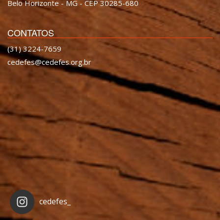
Belo Horizonte - MG - CEP 30285-680
CONTATOS
(31) 3224-7659
cedefes@cedefes.org.br
cedefes_