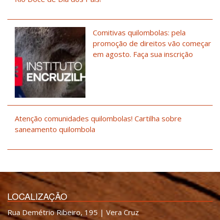
Comitivas quilombolas: pela
promoção de direitos vão começar
em agosto. Faça sua inscrição
Atenção comunidades quilombolas! Cartilha sobre
saneamento quilombola
LOCALIZAÇÃO
Rua Demétrio Ribeiro, 195 | Vera Cruz