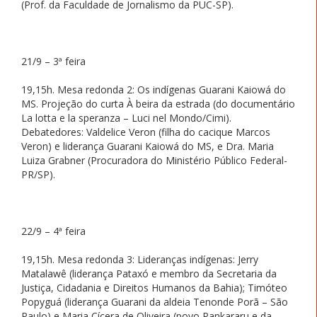
(Prof. da Faculdade de Jornalismo da PUC-SP).
21/9 – 3ª feira
19,15h. Mesa redonda 2: Os indígenas Guarani Kaiowá do
MS. Projeção do curta À beira da estrada (do documentário
La lotta e la speranza – Luci nel Mondo/Cimi).
Debatedores: Valdelice Veron (filha do cacique Marcos
Veron) e liderança Guarani Kaiowá do MS, e Dra. Maria
Luiza Grabner (Procuradora do Ministério Público Federal-
PR/SP).
22/9 – 4ª feira
19,15h. Mesa redonda 3: Lideranças indígenas: Jerry
Matalawê (liderança Pataxó e membro da Secretaria da
Justiça, Cidadania e Direitos Humanos da Bahia); Timóteo
Popyguá (liderança Guarani da aldeia Tenonde Porã – São
Paulo) e Maria Cícera de Oliveira (povo Pankararu e da