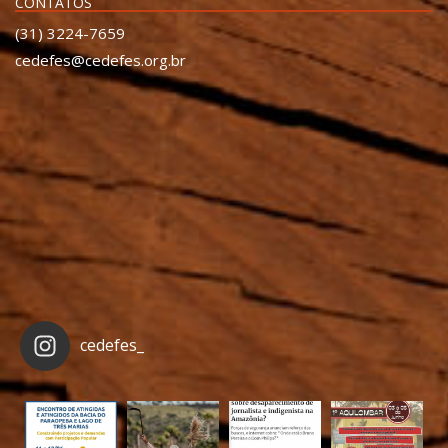
CONTATOS
(31) 3224-7659
cedefes@cedefes.org.br
cedefes_