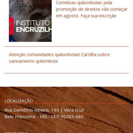
Comitivas quilombolas: pela
promoção de direitos vão começar
em agosto. Faça sua inscrição
Atenção comunidades quilombolas! Cartilha sobre
saneamento quilombola
LOCALIZAÇÃO
Rua Demétrio Ribeiro, 195 | Vera Cruz
Belo Horizonte - MG - CEP 30285-680