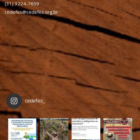
(31) 3224-7659
cedefes@cedefes.org.br
cedefes_