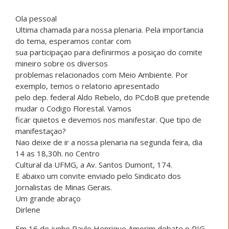
Ola pessoal
Ultima chamada para nossa plenaria. Pela importancia
do tema, esperamos contar com
sua participaçao para definirmos a posiçao do comite
mineiro sobre os diversos
problemas relacionados com Meio Ambiente. Por
exemplo, temos o relatorio apresentado
pelo dep. federal Aldo Rebelo, do PCdoB que pretende
mudar o Codigo Florestal. Vamos
ficar quietos e devemos nos manifestar. Que tipo de
manifestaçao?
Nao deixe de ir a nossa plenaria na segunda feira, dia
14 as 18,30h. no Centro
Cultural da UFMG, a Av. Santos Dumont, 174.
E abaixo um convite enviado pelo Sindicato dos
Jornalistas de Minas Gerais.
Um grande abraço
Dirlene
Em 16 de junho Paulo Henrique Amorim debate o PIG