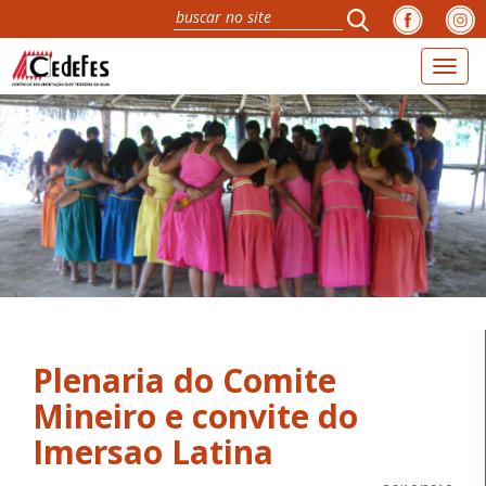
Toggl
naviga
Plenaria do Comite
Mineiro e convite do
Imersao Latina