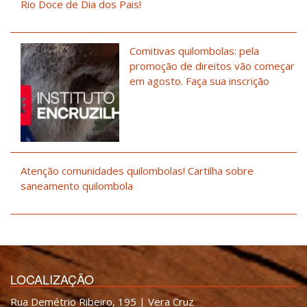
Rio Doce de Dia dos Pais!
Comitivas quilombolas: pela
promoção de direitos vão começar
em agosto. Faça sua inscrição
Atenção comunidades quilombolas! Cartilha sobre
saneamento quilombola
LOCALIZAÇÃO
Rua Demétrio Ribeiro, 195 | Vera Cruz