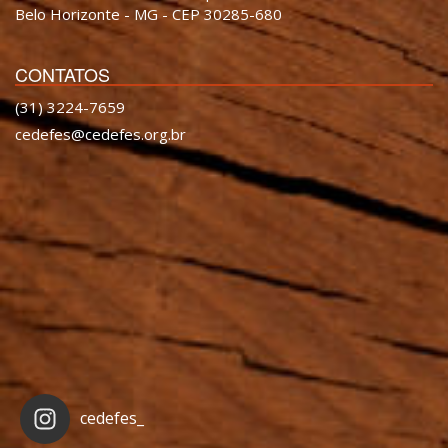
Belo Horizonte - MG - CEP 30285-680
CONTATOS
(31) 3224-7659
cedefes@cedefes.org.br
cedefes_