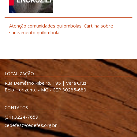
Atenção comunidades quilombolas! Cartilha sobre
saneamento quilombola
LOCALIZAÇÃO
Rua Demétrio Ribeiro, 195 | Vera Cruz
Belo Horizonte - MG - CEP 30285-680
CONTATOS
(31) 3224-7659
cedefes@cedefes.org.br