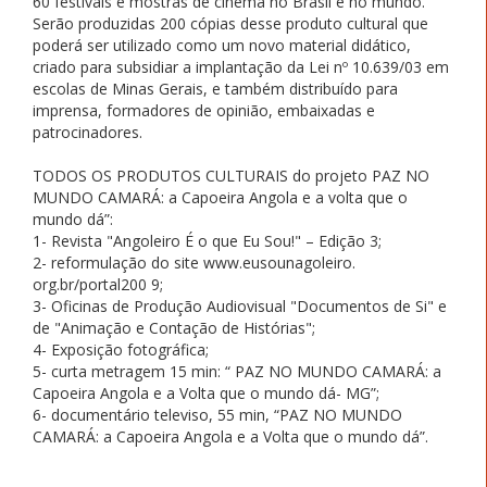
60 festivais e mostras de cinema no Brasil e no mundo.
Serão produzidas 200 cópias desse produto cultural que
poderá ser utilizado como um novo material didático,
criado para subsidiar a implantação da Lei nº 10.639/03 em
escolas de Minas Gerais, e também distribuído para
imprensa, formadores de opinião, embaixadas e
patrocinadores.
TODOS OS PRODUTOS CULTURAIS do projeto PAZ NO
MUNDO CAMARÁ: a Capoeira Angola e a volta que o
mundo dá”:
1- Revista "Angoleiro É o que Eu Sou!" – Edição 3;
2- reformulação do site www.eusounagoleiro.
org.br/portal200 9;
3- Oficinas de Produção Audiovisual "Documentos de Si" e
de "Animação e Contação de Histórias";
4- Exposição fotográfica;
5- curta metragem 15 min: “ PAZ NO MUNDO CAMARÁ: a
Capoeira Angola e a Volta que o mundo dá- MG”;
6- documentário televiso, 55 min, “PAZ NO MUNDO
CAMARÁ: a Capoeira Angola e a Volta que o mundo dá”.