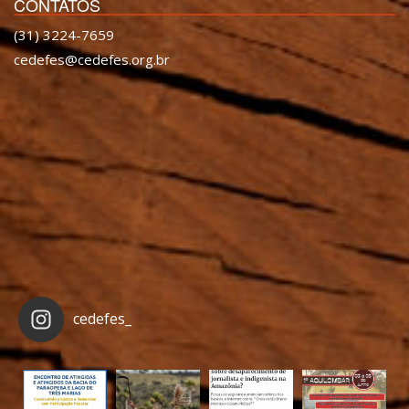
CONTATOS
(31) 3224-7659
cedefes@cedefes.org.br
cedefes_