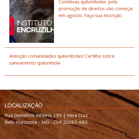
Comitivas quilombolas: pela
promoção de direitos vão começar
em agosto. Faça sua inscrição
Atenção comunidades quilombolas! Cartilha sobre
saneamento quilombola
LOCALIZAÇÃO
Rua Demétrio Ribeiro, 195 | Vera Cruz
Belo Horizonte - MG - CEP 30285-680