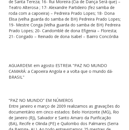
de Santa Tereza; 16- Rui Moreira (Cia de Dança Será que) –
Teatro Alterosa ; 17- Alexandre Partideiro (fez samba de
roda com a capoeira) – Pedreira Prado Lopes; 18- Dona
Elisa (velha guarda do samba de BH) Pedreira Prado Lopes;
19- Mestre Conga (Velha guarda do samba de BH) Pedreira
Prado Lopes; 20- Candomblé de dona Efigenia – Floresta;
21- Congado – Reinado de dona Isabel – Bairro Concórdia
AGUARDEM: em agosto ESTREIA "PAZ NO MUNDO
CAMARÁ: a Capoeira Angola e a volta que o mundo dá-
BRASIL"
“PAZ NO MUNDO” EM NÚMEROS
Entre janeiro e março de 2009 realizamos as gravações do
documentário em cinco estados: Belo Horizonte (MG), Rio
de Janeiro (RJ), Salvador e Santo Amaro da Purificação
(BA), Recife e Olinda (PE) e Quilombo dos Palmares (Serra
da Barriga- AL). Ao todo entrevistamos 25 mestres de