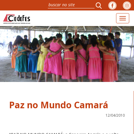
Toggl
naviga
Paz no Mundo Camará
12/04/2010