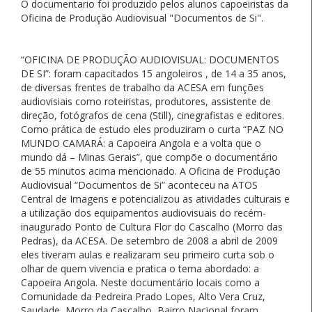
O documentario foi produzido pelos alunos capoeiristas da
Oficina de Produção Audiovisual "Documentos de Si".
“OFICINA DE PRODUÇÃO AUDIOVISUAL: DOCUMENTOS
DE SI”: foram capacitados 15 angoleiros , de 14 a 35 anos,
de diversas frentes de trabalho da ACESA em funções
audiovisiais como roteiristas, produtores, assistente de
direção, fotógrafos de cena (Still), cinegrafistas e editores.
Como prática de estudo eles produziram o curta “PAZ NO
MUNDO CAMARÁ: a Capoeira Angola e a volta que o
mundo dá – Minas Gerais”, que compõe o documentário
de 55 minutos acima mencionado. A Oficina de Produção
Audiovisual “Documentos de Si” aconteceu na ATOS
Central de Imagens e potencializou as atividades culturais e
a utilização dos equipamentos audiovisuais do recém-
inaugurado Ponto de Cultura Flor do Cascalho (Morro das
Pedras), da ACESA. De setembro de 2008 a abril de 2009
eles tiveram aulas e realizaram seu primeiro curta sob o
olhar de quem vivencia e pratica o tema abordado: a
Capoeira Angola. Neste documentário locais como a
Comunidade da Pedreira Prado Lopes, Alto Vera Cruz,
Saudade, Morro da Cascalho, Bairro Nacional foram