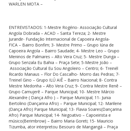
WARLEN MOTA –
ENTREVISTADOS: 1-Mestre Rogério- Associação Cultural
Angola Dobrada – ACAD – Santa Tereza; 2- Mestre
Jurandir- Fundação Internacional de Capoeira Angola-
FICA – Bairro Bonfim; 3- Mestre Primo – Grupo Iúna de
Capoeira Angola – Bairro Saudade; 4- Mestre Leo – Grupo
Meninos de Palmares – Alto Vera Cruz; 5- Mestre Dunga –
Grupo Senzala Eu Bahia – Praça Sete; 5-Mestre João –
Associação Cultural Eu Sou Angoleiro – Centro; 6- Treinél
Ricardo Manaus – Flor Do Cascalho- Morro das Pedras; 7-
Treinel Gino – Grupo ILÚ AIÊ – Bairro Nacional; 8- Contra
Mestre Medonha – Alto Vera Cruz; 9- Contra Mestre Renê –
Grupo Camujerê – Parque Municipal; 10- Mestre Márcio
Alexandre ( Dança Afro ) – Parque Municipal; 11- Junia
Bertolino (Dançarina Afro) – Parque Municipal; 12- Marilene
(Dança Afro) Parque Municipal; 13- Flavia Soares(Dançarina
Afro) Parque Municipal; 14- Negoativo – Capoeirista e
músico(Berimbrow) – Bairro Maria Goreti; 15- Mauricio
Tizumba, ator interpretou Besouro de Mangangá – Praça