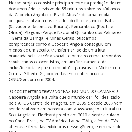
Nosso projeto consiste principalmente na produção de um
documentário televisivo de 55 minutos sobre os 400 anos
da Capoeira Angola no Brasil. Através de uma ampla
pesquisa realizada nos estados do Rio de Janeiro, Bahia
(Salvador e Recôncavo Baiano), Pernambuco (Recife e
Olinda), Alagoas (Parque Nacional Quilombo dos Palmares
– Serra da Barriga) e Minas Gerais, buscamos
compreender como a Capoeira Angola conseguiu em
menos de um século, transformar- se de uma luta
praticada pela “escória social”, o primeiro crime, terror dos
republicanos oitocentistas, em um “instrumento de
inclusão social e paz no mundo” – palavras do Ministro da
Cultura Gilberto Gil, proferidas em conferência na
ONU/Genebra em 2004.
O documentário televisivo “PAZ NO MUNDO CAMARÁ: a
Capoeira Angola e a volta que o mundo dá”, foi idealizado
pela ATOS Central de Imagens, em 2005 e desde 2007 vem
sendo realizado em parceira com a Associação Cultural Eu
Sou Angoleiro. Ele ficará pronto em 2010 e será veiculado
no Canal Brasil, na TV América Latina (TAL), além de TVs
abertas e fechadas exibidoras desse gênero, e em mais de