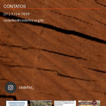
CONTATOS
(31) 3224-7659
cedefes@cedefes.org.br
cedefes_