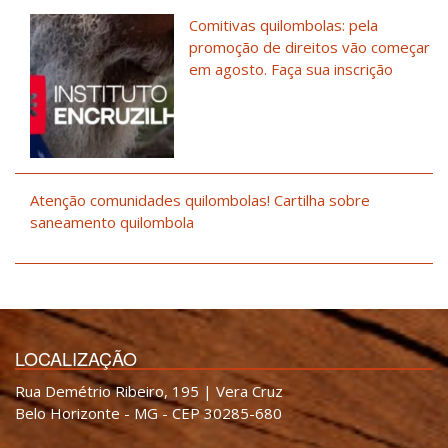
Comitivas quilombolas: pela
promoção de direitos vão começar
em agosto. Faça sua inscrição
Atenção comunidades quilombolas! Cartilha sobre
saneamento quilombola
LOCALIZAÇÃO
Rua Demétrio Ribeiro, 195 | Vera Cruz
Belo Horizonte - MG - CEP 30285-680