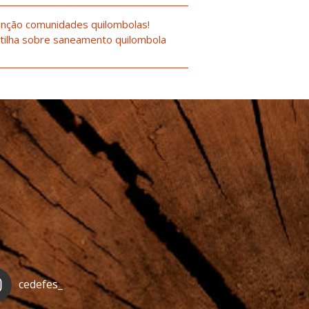
nção comunidades quilombolas!
tilha sobre saneamento quilombola
cedefes_