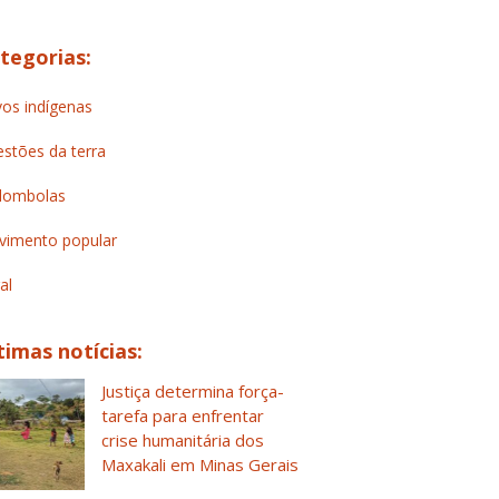
tegorias:
os indígenas
stões da terra
lombolas
imento popular
al
timas notícias:
Justiça determina força-
tarefa para enfrentar
crise humanitária dos
Maxakali em Minas Gerais