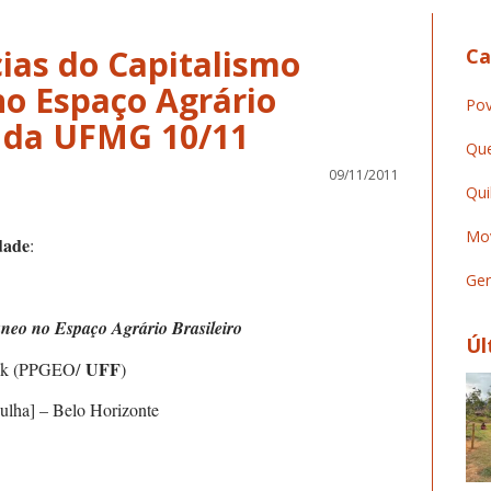
cias do Capitalismo
Ca
o Espaço Agrário
Pov
C da UFMG 10/11
Que
09/11/2011
Qui
Mov
dade
:
Ger
neo no Espaço Agrário Brasileiro
Úl
UFF
ok (PPGEO/
)
lha] – Belo Horizonte