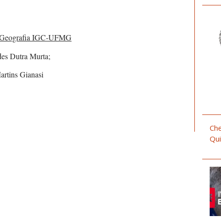
m Geografia IGC-UFMG
des Dutra Murta;
artins Gianasi
Che
Qui