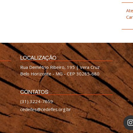
Ate
Car
LOCALIZAÇÃO
Rua Demétrio Ribeiro, 195 | Vera Cruz
Belo Horizonte - MG - CEP 30285-680
CONTATOS
(31) 3224-7659
cedefes@cedefes.org.br