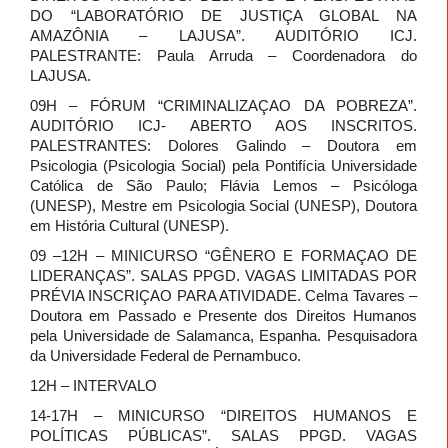
DO “LABORATÓRIO DE JUSTIÇA GLOBAL NA
AMAZÔNIA – LAJUSA”. AUDITÓRIO ICJ.
PALESTRANTE: Paula Arruda – Coordenadora do
LAJUSA.
09H – FÓRUM “CRIMINALIZAÇAO DA POBREZA”.
AUDITÓRIO ICJ- ABERTO AOS INSCRITOS.
PALESTRANTES: Dolores Galindo – Doutora em
Psicologia (Psicologia Social) pela Pontifícia Universidade
Católica de São Paulo; Flávia Lemos – Psicóloga
(UNESP), Mestre em Psicologia Social (UNESP), Doutora
em História Cultural (UNESP).
09 –12H – MINICURSO “GÊNERO E FORMAÇAO DE
LIDERANÇAS”. SALAS PPGD. VAGAS LIMITADAS POR
PRÉVIA INSCRIÇAO PARA ATIVIDADE. Celma Tavares –
Doutora em Passado e Presente dos Direitos Humanos
pela Universidade de Salamanca, Espanha. Pesquisadora
da Universidade Federal de Pernambuco.
12H – INTERVALO
14-17H – MINICURSO “DIREITOS HUMANOS E
POLÍTICAS PÚBLICAS”. SALAS PPGD. VAGAS