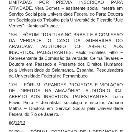
LIMITADAS POR PRÉVIA INSCRIÇAO PARA
ATIVIDADE. Vera Gomes – assistente social, mestre em
Serviço Social pela Universidade Federal do Pará; Doutora
em Sociologia do Trabalho pela Université de Picardie “Jule
Vernes” – Amiens/France.
15H – FÓRUM “TORTURA NO BRASIL E A COMISSAO
DA VERDADE. O CASO DA GUERRILHA DO
ARAGUAIA”. AUDITÓRIO ICJ- ABERTO AOS
INSCRITOS. PALESTRANTES: Paulo Fonteles Filho –
Representante da Comissão da verdade; Celma Tavares –
Doutora em Passado e Presente dos Direitos Humanos
pela Universidade de Salamanca, Espanha. Pesquisadora
da Universidade Federal de Pernambuco.
17H – FÓRUM “GRANDES PROJETOS E VIOLAÇAO
DE DIREITOS NA AMAZÔNIA”. AUDITÓRIO ICJ-
ABERTO AOS INSCRITOS. PALESTRANTES: Lúcio
Flávio Pinto – Jornalista, sociólogo e escritor; Adriana
Mathis – Doutora em Serviço Social pela Universidade
Federal do Rio de Janeiro.
06/12/12
08:00H – FÓRUM “FORMAÇAO DE LIDERANÇAS E