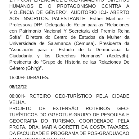
HUMANOS E O PROTAGONISMO CONTRA A
VIOLÊNCIA DE GÊNERO”. AUDITÓRIO ICJ- ABERTO
AOS INSCRITOS. PALESTRANTE: Esther Martinez –
Professora DRª. Delegada do Reitor para as “Relaciones
con Patrimonio Nacional Y Secretaria del Premio Reina
Sofía”. Diretora do Centro de Estudos da Mulher da
Universidade de Salamanca (Cemusa). Presidenta da
“Asociación para el Estudio de la Democracia, la
Ciudadanía y los Derechos Humanos” (Aedcydh).
Presidenta do “Grupo de Historia de las Relaciones De
Género (Ghirg)”.
18:00H- DEBATES.
08/12/12
08:00H- ROTEIRO GEO-TURÍSTICO PELA CIDADE
VELHA.
PROJETO DE EXTENSÃO ROTEIROS GEO-
TURÍSTICOS DO GGEOTUR-GRUPO DE PESQUISA E
GEOGRAFIA DO TURISMO, COORDENADO PELA
PROFA. DRA. MARIA GORETTI DA COSTA TAVARES,
DA FACULDADE E PROGRAMA DE POS-GRADUAÇÃO