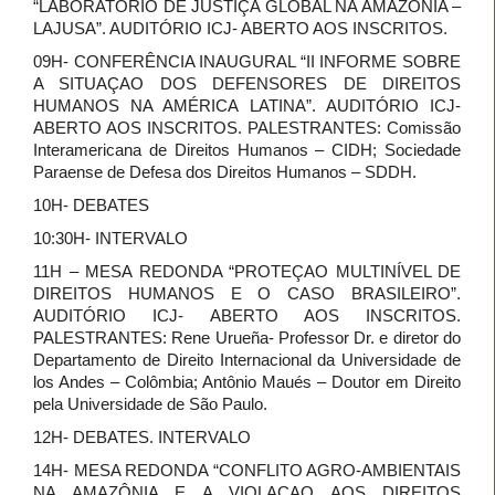
“LABORATÓRIO DE JUSTIÇA GLOBAL NA AMAZÔNIA –
LAJUSA”. AUDITÓRIO ICJ- ABERTO AOS INSCRITOS.
09H- CONFERÊNCIA INAUGURAL “II INFORME SOBRE
A SITUAÇAO DOS DEFENSORES DE DIREITOS
HUMANOS NA AMÉRICA LATINA”. AUDITÓRIO ICJ-
ABERTO AOS INSCRITOS. PALESTRANTES: Comissão
Interamericana de Direitos Humanos – CIDH; Sociedade
Paraense de Defesa dos Direitos Humanos – SDDH.
10H- DEBATES
10:30H- INTERVALO
11H – MESA REDONDA “PROTEÇAO MULTINÍVEL DE
DIREITOS HUMANOS E O CASO BRASILEIRO”.
AUDITÓRIO ICJ- ABERTO AOS INSCRITOS.
PALESTRANTES: Rene Urueña- Professor Dr. e diretor do
Departamento de Direito Internacional da Universidade de
los Andes – Colômbia; Antônio Maués – Doutor em Direito
pela Universidade de São Paulo.
12H- DEBATES. INTERVALO
14H- MESA REDONDA “CONFLITO AGRO-AMBIENTAIS
NA AMAZÔNIA E A VIOLAÇAO AOS DIREITOS