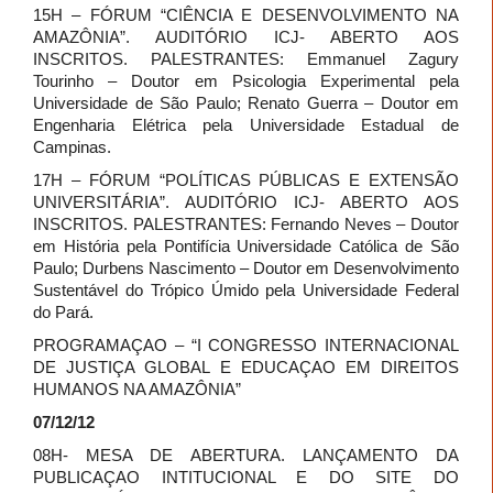
15H – FÓRUM “CIÊNCIA E DESENVOLVIMENTO NA
AMAZÔNIA”. AUDITÓRIO ICJ- ABERTO AOS
INSCRITOS. PALESTRANTES: Emmanuel Zagury
Tourinho – Doutor em Psicologia Experimental pela
Universidade de São Paulo; Renato Guerra – Doutor em
Engenharia Elétrica pela Universidade Estadual de
Campinas.
17H – FÓRUM “POLÍTICAS PÚBLICAS E EXTENSÃO
UNIVERSITÁRIA”. AUDITÓRIO ICJ- ABERTO AOS
INSCRITOS. PALESTRANTES: Fernando Neves – Doutor
em História pela Pontifícia Universidade Católica de São
Paulo; Durbens Nascimento – Doutor em Desenvolvimento
Sustentável do Trópico Úmido pela Universidade Federal
do Pará.
PROGRAMAÇAO – “I CONGRESSO INTERNACIONAL
DE JUSTIÇA GLOBAL E EDUCAÇAO EM DIREITOS
HUMANOS NA AMAZÔNIA”
07/12/12
08H- MESA DE ABERTURA. LANÇAMENTO DA
PUBLICAÇAO INTITUCIONAL E DO SITE DO