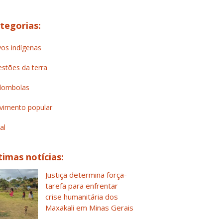
tegorias:
os indígenas
stões da terra
lombolas
imento popular
al
timas notícias:
Justiça determina força-
tarefa para enfrentar
crise humanitária dos
Maxakali em Minas Gerais