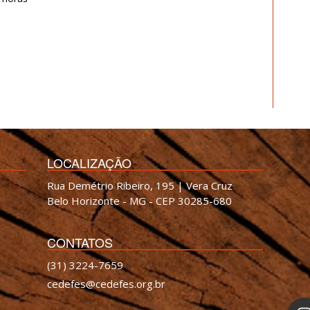
LOCALIZAÇÃO
Rua Demétrio Ribeiro, 195 | Vera Cruz
Belo Horizonte - MG - CEP 30285-680
CONTATOS
(31) 3224-7659
cedefes@cedefes.org.br