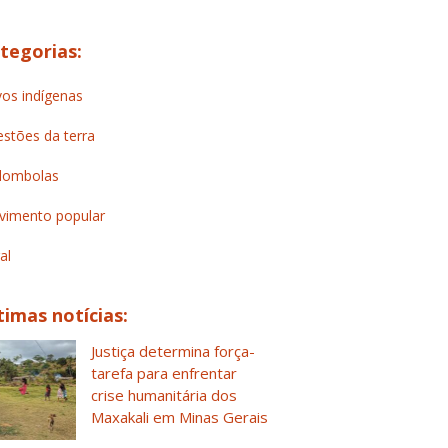
tegorias:
os indígenas
stões da terra
lombolas
imento popular
al
timas notícias:
Justiça determina força-
tarefa para enfrentar
crise humanitária dos
Maxakali em Minas Gerais