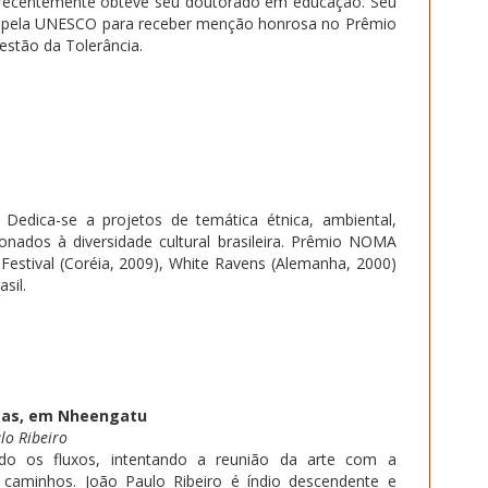
, e recentemente obteve seu doutorado em educação. Seu
o pela UNESCO para receber menção honrosa no Prêmio
estão da Tolerância.
o. Dedica-se a projetos de temática étnica, ambiental,
ionados à diversidade cultural brasileira. Prêmio NOMA
 Festival (Coréia, 2009), White Ravens (Alemanha, 2000)
sil.
etas, em Nheengatu
lo Ribeiro
ando os fluxos, intentando a reunião da arte com a
us caminhos. João Paulo Ribeiro é índio descendente e