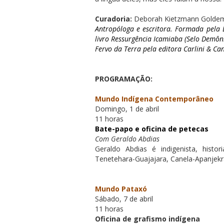
Curadoria:
Deborah Kietzmann Golde
Antropóloga e escritora. Formada pela 
livro
Ressurgência Icamiaba
(Selo Demôn
Fervo da Terra
pela editora Carlini & Can
PROGRAMAÇÃO:
Mundo Indígena Contemporâneo
Domingo, 1 de abril
11 horas
Bate-papo e oficina de petecas
Com Geraldo Abdias
Geraldo Abdias é indigenista, hist
Tenetehara-Guajajara, Canela-Apanjek
Mundo Pataxó
Sábado, 7 de abril
11 horas
Oficina de grafismo indígena