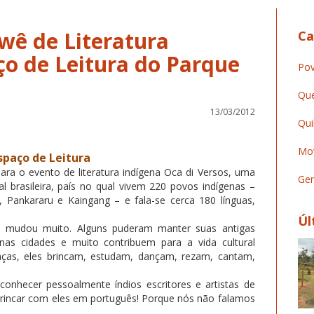
wê de Literatura
Ca
ço de Leitura do Parque
Pov
Que
13/03/2012
Qui
Mov
spaço de Leitura
ara o evento de literatura indígena Oca di Versos, uma
Ger
al brasileira, país no qual vivem 220 povos indígenas –
Pankararu e Kaingang – e fala-se cerca 180 línguas,
Úl
iro mudou muito. Alguns puderam manter suas antigas
nas cidades e muito contribuem para a vida cultural
aças, eles brincam, estudam, dançam, rezam, cantam,
 conhecer pessoalmente índios escritores e artistas de
e brincar com eles em português! Porque nós não falamos