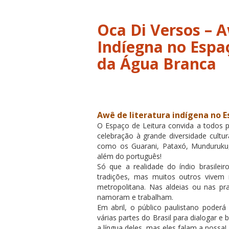
Oca Di Versos – A
Indíegna no Espa
da Água Branca
Awê de literatura indígena no E
O Espaço de Leitura convida a todos p
celebração à grande diversidade cultur
como os Guarani, Pataxó, Munduruku, 
além do português!
Só que a realidade do índio brasile
tradições, mas muitos outros vivem 
metropolitana. Nas aldeias ou nas pr
namoram e trabalham.
Em abril, o público paulistano poderá
várias partes do Brasil para dialogar 
a língua deles, mas eles falam a nossa!