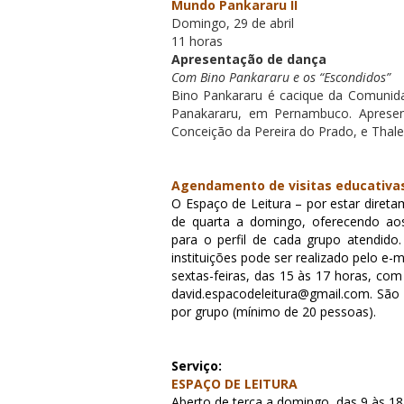
Mundo Pankararu II
Domingo, 29 de abril
11 horas
Apresentação de dança
Com Bino Pankararu e os “Escondidos”
Bino Pankararu é cacique da Comunida
Panakararu, em Pernambuco. Apresen
Conceição da Pereira do Prado, e Thale
Agendamento de visitas educativa
O Espaço de Leitura – por estar diret
de quarta a domingo, oferecendo aos 
para o perfil de cada grupo atendido
instituições pode ser realizado pelo e-
sextas-feiras, das 15 às 17 horas, co
david.espacodeleitura@gmail.com. São 
por grupo (mínimo de 20 pessoas).
Serviço:
ESPAÇO DE LEITURA
Aberto de terça a domingo, das 9 às 18