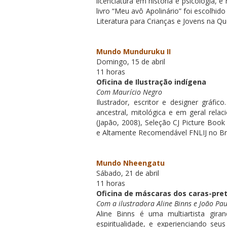
licenciatura em história e psicologia
livro “
Meu avô Apolinário”
foi escolhid
Literatura para Crianças e Jovens na Qu
Mundo Munduruku II
Domingo, 15 de abril
11 horas
Oficina de Ilustração indígena
Com Maurício Negro
Ilustrador, escritor e designer gráfic
ancestral, mitológica e em geral relac
(Japão, 2008), Seleção CJ Picture Book
e
Altamente Recomendável
FNLIJ no Bra
Mundo Nheengatu
Sábado, 21 de abril
11 horas
Oficina de máscaras dos caras-pr
Com a ilustradora Aline Binns e João Pau
Aline Binns é uma multiartista gir
espiritualidade, e experienciando se