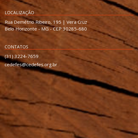
LOCALIZAÇÃO
Rua Demétrio Ribeiro, 195 | Vera Cruz
Belo Horizonte - MG - CEP 30285-680
CONTATOS
(31) 3224-7659
cedefes@cedefes.org.br