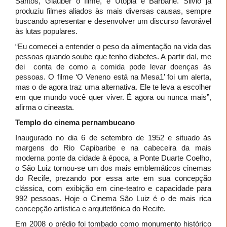
Santos, Glauber o filme, e Utopia e Barbárie. Silvio já
produziu filmes aliados às mais diversas causas, sempre
buscando apresentar e desenvolver um discurso favorável
às lutas populares.
“Eu comecei a entender o peso da alimentação na vida das
pessoas quando soube que tenho diabetes. A partir daí, me
dei conta de como a comida pode levar doenças às
pessoas. O filme ‘O Veneno está na Mesa1’ foi um alerta,
mas o de agora traz uma alternativa. Ele te leva a escolher
em que mundo você quer viver. É agora ou nunca mais”,
afirma o cineasta.
Templo do cinema pernambucano
Inaugurado no dia 6 de setembro de 1952 e situado às
margens do Rio Capibaribe e na cabeceira da mais
moderna ponte da cidade à época, a Ponte Duarte Coelho,
o São Luiz tornou-se um dos mais emblemáticos cinemas
do Recife, prezando por essa arte em sua concepção
clássica, com exibição em cine-teatro e capacidade para
992 pessoas. Hoje o Cinema São Luiz é o de mais rica
concepção artística e arquitetônica do Recife.
Em 2008 o prédio foi tombado como monumento histórico