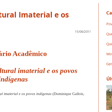
ural Imaterial e os
Ca
Pov
15/06/2011
Que
Qui
ário Acadêmico
Mov
Ger
tural imaterial e os povos
indígenas
Úl
al imaterial e os povos indígenas
(Dominique Gallois,