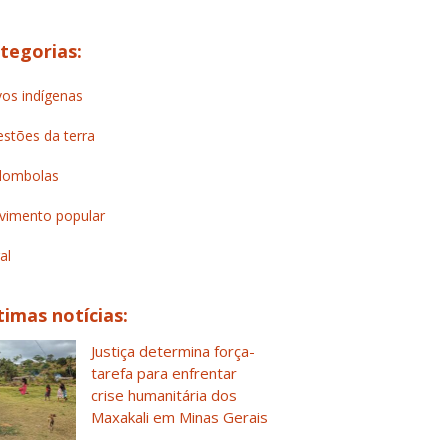
tegorias:
os indígenas
stões da terra
lombolas
imento popular
al
timas notícias:
Justiça determina força-
tarefa para enfrentar
crise humanitária dos
Maxakali em Minas Gerais