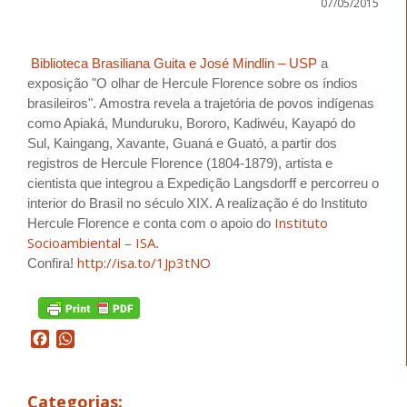
07/05/2015
Biblioteca Brasiliana Guita e José Mindlin – USP
a
exposição "O olhar de Hercule Florence sobre os índios
brasileiros". A
mostra revela a trajetória de povos indígenas
como Apiaká, Munduruku, Bororo, Kadiwéu, Kayapó do
Sul, Kaingang, Xavante, Guaná e Guató, a partir dos
registros de Hercule Florence (1804-1879), artista e
cientista que integrou a Expedição Langsdorff e percorreu o
interior do Brasil no século XIX. A realização é do Instituto
Instituto
Hercule Florence e conta com o apoio do
Socioambiental – ISA
.
http://isa.to/1Jp3tNO
Confira!
Facebook
WhatsApp
Categorias: