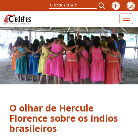
Toggl
naviga
O olhar de Hercule
Florence sobre os índios
brasileiros