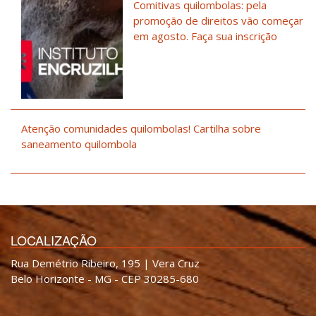
Comitivas quilombolas: pela
promoção de direitos vão começar
em agosto. Faça sua inscrição
Atenção comunidades quilombolas! Cartilha sobre
saneamento quilombola
LOCALIZAÇÃO
Rua Demétrio Ribeiro, 195 | Vera Cruz
Belo Horizonte - MG - CEP 30285-680