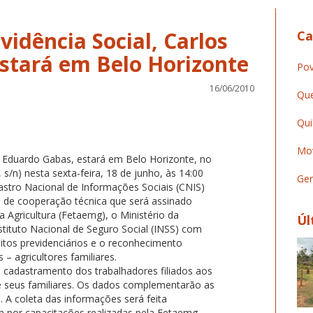
vidência Social, Carlos
Ca
stará em Belo Horizonte
Pov
16/06/2010
Que
Qui
Mov
os Eduardo Gabas, estará em Belo Horizonte, no
/n) nesta sexta-feira, 18 de junho, às 14:00
Ger
astro Nacional de Informações Sociais (CNIS)
mo de cooperação técnica que será assinado
 Agricultura (Fetaemg), o Ministério da
Úl
nstituto Nacional de Seguro Social (INSS) com
eitos previdenciários e o reconhecimento
– agricultores familiares.
o cadastramento dos trabalhadores filiados aos
de seus familiares. Os dados complementarão as
 A coleta das informações será feita
m por capacitações realizadas pela Fetaemg.