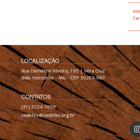
Ate
Car
LOCALIZAÇÃO
Rua Demétrio Ribeiro, 195 | Vera Cruz
Belo Horizonte - MG - CEP 30285-680
CONTATOS
(31) 3224-7659
cedefes@cedefes.org.br