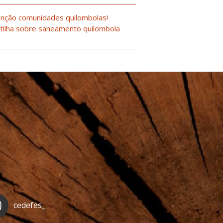
nção comunidades quilombolas!
tilha sobre saneamento quilombola
cedefes_