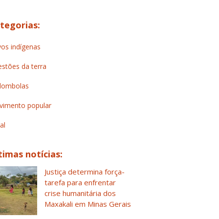
tegorias:
os indígenas
stões da terra
lombolas
imento popular
al
timas notícias:
Justiça determina força-
tarefa para enfrentar
crise humanitária dos
Maxakali em Minas Gerais