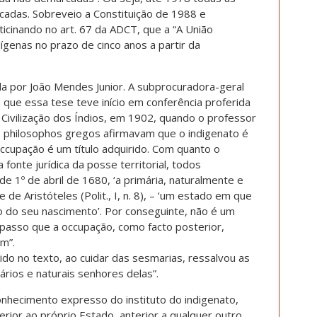
cadas. Sobreveio a Constituição de 1988 e
inando no art. 67 da ADCT, que a “A União
ígenas no prazo de cinco anos a partir da
ida por João Mendes Junior. A subprocuradora-geral
que essa tese teve início em conferência proferida
Civilização dos Índios, em 1902, quando o professor
 os philosophos gregos afirmavam que o indigenato é
ccupação é um título adquirido. Com quanto o
a fonte jurídica da posse territorial, todos
e 1º de abril de 1680, ‘a primária, naturalmente e
de Aristóteles (Polit., I, n. 8), – ‘um estado em que
 do seu nascimento’. Por conseguinte, não é um
 passo que a occupação, como facto posterior,
m”.
rido no texto, ao cuidar das sesmarias, ressalvou as
ários e naturais senhores delas”.
nhecimento expresso do instituto do indigenato,
erior ao próprio Estado, anterior a qualquer outro