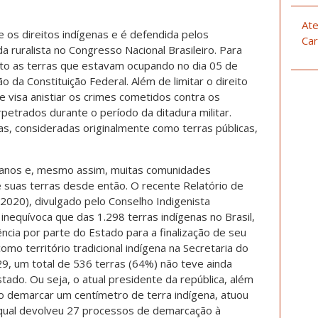
Ate
e os direitos indígenas e é defendida pelos
Car
a ruralista no Congresso Nacional Brasileiro. Para
ito as terras que estavam ocupando no dia 05 de
 da Constituição Federal. Além de limitar o direito
 visa anistiar os crimes cometidos contra os
petrados durante o período da ditadura militar.
as, consideradas originalmente como terras públicas,
2 anos e, mesmo assim, muitas comunidades
suas terras desde então. O recente Relatório de
(2020), divulgado pelo Conselho Indigenista
inequívoca que das 1.298 terras indígenas no Brasil,
ia por parte do Estado para a finalização de seu
mo território tradicional indígena na Secretaria do
9, um total de 536 terras (64%) não teve ainda
ado. Ou seja, o atual presidente da república, além
 demarcar um centímetro de terra indígena, atuou
a qual devolveu 27 processos de demarcação à