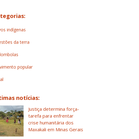
tegorias:
os indígenas
stões da terra
lombolas
imento popular
al
timas notícias:
Justiça determina força-
tarefa para enfrentar
crise humanitária dos
Maxakali em Minas Gerais