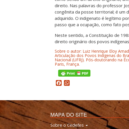
direito. Nas palavras do professor Jos
congênita da posse territorial; é um 
adquirido. O indigenato é legítimo po
passo que a ocupação, como fato post
Neste sentido, a Constituição de 198
direito originário dos povos indígena
Sobre o autor: Luiz Henrique Eloy Ama
Articulação dos Povos Indígenas do Bra
Nacional (UFRJ). Pós-doutorando na Éco
Paris, França.
Facebook
WhatsApp
MAPA DO SITE
Sobre o Cedefes