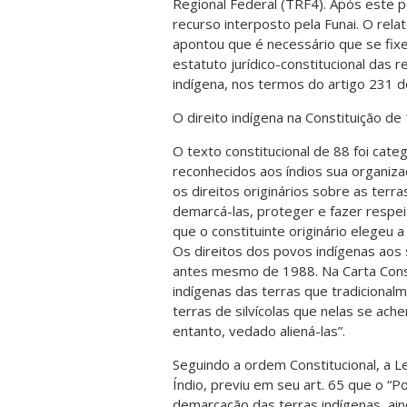
Regional Federal (TRF4). Após este 
recurso interposto pela Funai. O relat
apontou que é necessário que se fixe
estatuto jurídico-constitucional das 
indígena, nos termos do artigo 231 do
O direito indígena na Constituição de
O texto constitucional de 88 foi cate
reconhecidos aos índios sua organizaç
os direitos originários sobre as ter
demarcá-las, proteger e fazer respei
que o constituinte originário elegeu a
Os direitos dos povos indígenas aos 
antes mesmo de 1988. Na Carta Const
indígenas das terras que tradicional
terras de silvícolas que nelas se ac
entanto, vedado aliená-las”.
Seguindo a ordem Constitucional, a 
Índio, previu em seu art. 65 que o “P
demarcação das terras indígenas, ai