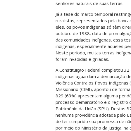
senhores naturais de suas terras.
Já a tese do marco temporal restring
ruralistas, representados pela bancad
eles, os povos indígenas só têm dire
outubro de 1988, data de promulgação
das comunidades indígenas, essa tese
indígenas, especialmente aqueles per
Neste período, muitas terras indígen
foram invadidas e griladas.
A Constituição Federal completou 3
indígenas aguardam a demarcação de 
Violência Contra os Povos Indígenas 
Missionário (CIMI), apontou de forma 
829 (63%) apresentam alguma pendênc
processo demarcatório e o registro co
Patrimônio da União (SPU). Destas 82
nenhuma providência adotada pelo Est
de ter cumprido sua promessa de não
por meio do Ministério da Justiça, n