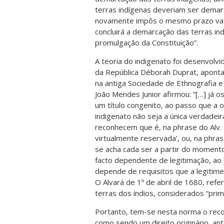
terras indígenas deveriam ser demar
novamente impôs o mesmo prazo vatic
concluirá a demarcação das terras ind
promulgação da Constituição”.
A teoria do indigenato foi desenvolv
da República Déborah Duprat, aponta 
na antiga Sociedade de Ethnografia e 
João Mendes Junior afirmou: “[…] já
um título congenito, ao passo que a o
indigenato não seja a única verdadeir
reconhecem que é, na phrase do Alv. d
virtualmente reservada’, ou, na phrase 
se acha cada ser a partir do momento
facto dependente de legitimação, ao
depende de requisitos que a legitime
O Alvará de 1º de abril de 1680, refe
terras dos índios, considerados “prim
Portanto, tem-se nesta norma o reco
como sendo um direito originário, ant