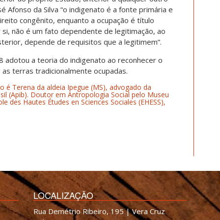
é Afonso da Silva “o indigenato é a fonte primária e
direito congênito, enquanto a ocupação é título
r si, não é um fato dependente de legitimação, ao
erior, depende de requisitos que a legitimem”.
8 adotou a teoria do indigenato ao reconhecer o
s as terras tradicionalmente ocupadas.
do é Terena da aldeia Ipegue (MS), advogado da
sil (Apib). Doutor em Antropologia Social pelo Museu
le des Hautes Études en Sciences Sociales (EHESS),
LOCALIZAÇÃO
Rua Demétrio Ribeiro, 195 | Vera Cruz