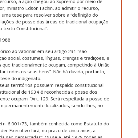
percurso, a ação chegou ao Supremo por meio de
or, ministro Edson Fachin, ao admitir o recurso,
 uma tese para resolver sobre a “definição do
relações de posse das áreas de tradicional ocupação
 texto Constitucional”.
 1988
górico ao vaticinar em seu artigo 231 “são
ão social, costumes, línguas, crenças e tradições, e
ras que tradicionalmente ocupam, competindo à União
tar todos os seus bens”. Não há dúvida, portanto,
 tese do indigenato.
seus territórios possuem respaldo constitucional
itucional de 1934 é reconhecida a posse dos
mente ocupam: “Art. 129. Será respeitada a posse de
hem permanentemente localizados, sendo-lhes, no
Lei n. 6.001/73, também conhecida como Estatuto do
oder Executivo fará, no prazo de cinco anos, a
nda não demarcadas”. Ou seja, até 1978 todas as