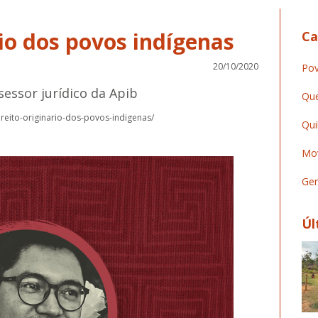
rio dos povos indígenas
Ca
20/10/2020
Pov
sessor jurídico da Apib
Que
ireito-originario-dos-povos-indigenas/
Qui
Mov
Ger
Úl