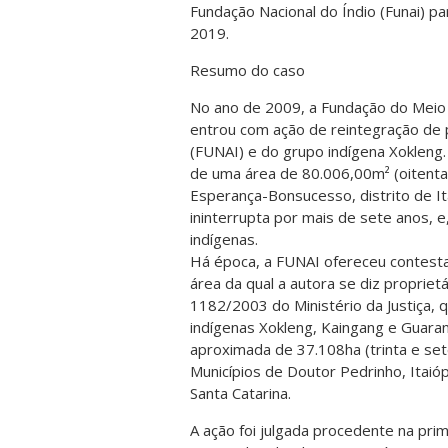
Fundação Nacional do Índio (Funai) p
2019.
Resumo do caso
No ano de 2009, a Fundação do Meio
entrou com ação de reintegração de 
(FUNAI) e do grupo indígena Xokleng.
de uma área de 80.006,00m² (oitenta 
Esperança-Bonsucesso, distrito de Ita
ininterrupta por mais de sete anos, e
indígenas.
Há época, a FUNAI ofereceu contestaç
área da qual a autora se diz proprietá
1182/2003 do Ministério da Justiça,
indígenas Xokleng, Kaingang e Guaran
aproximada de 37.108ha (trinta e sete
Municípios de Doutor Pedrinho, Itaióp
Santa Catarina.
A ação foi julgada procedente na prim