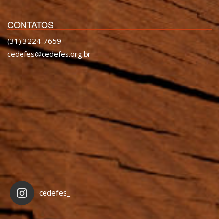
CONTATOS
(31) 3224-7659
cedefes@cedefes.org.br
cedefes_