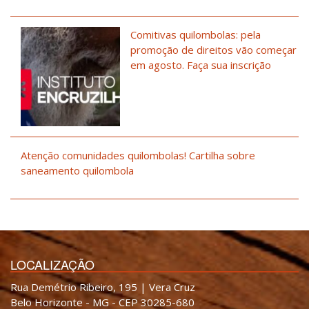
Comitivas quilombolas: pela
promoção de direitos vão começar
em agosto. Faça sua inscrição
Atenção comunidades quilombolas! Cartilha sobre
saneamento quilombola
LOCALIZAÇÃO
Rua Demétrio Ribeiro, 195 | Vera Cruz
Belo Horizonte - MG - CEP 30285-680