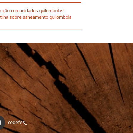
nção comunidades quilombolas!
tilha sobre saneamento quilombola
cedefes_