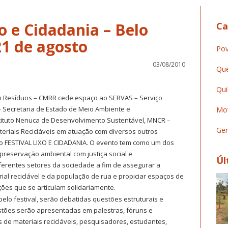
o e Cidadania – Belo
Ca
21 de agosto
Pov
03/08/2010
Que
Qui
m Resíduos – CMRR cede espaço ao SERVAS – Serviço
– Secretaria de Estado de Meio Ambiente e
Mov
tituto Nenuca de Desenvolvimento Sustentável, MNCR –
Ger
eriais Recicláveis em atuação com diversos outros
do FESTIVAL LIXO E CIDADANIA. O evento tem como um dos
re preservação ambiental com justiça social e
Úl
erentes setores da sociedade a fim de assegurar a
ial reciclável e da população de rua e propiciar espaços de
ões que se articulam solidariamente.
lo festival, serão debatidas questões estruturais e
estões serão apresentadas em palestras, fóruns e
s de materiais recicláveis, pesquisadores, estudantes,