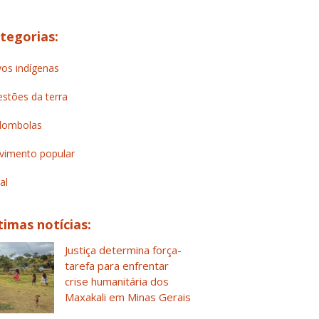
tegorias:
os indígenas
stões da terra
lombolas
imento popular
al
timas notícias:
Justiça determina força-
tarefa para enfrentar
crise humanitária dos
Maxakali em Minas Gerais