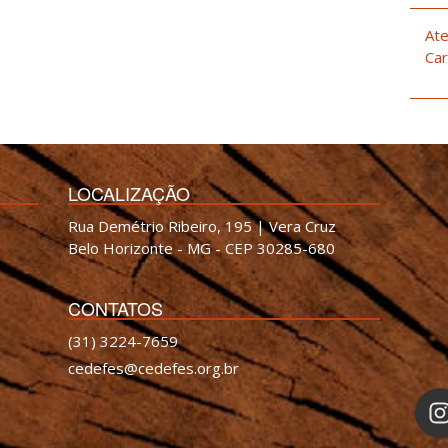
Ate
Car
LOCALIZAÇÃO
Rua Demétrio Ribeiro, 195 | Vera Cruz
Belo Horizonte - MG - CEP 30285-680
CONTATOS
(31) 3224-7659
cedefes@cedefes.org.br