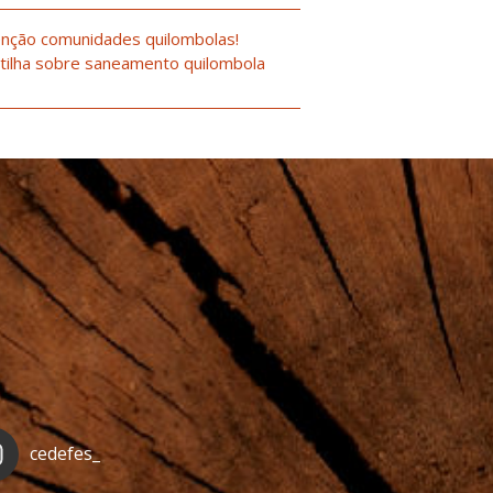
nção comunidades quilombolas!
tilha sobre saneamento quilombola
cedefes_