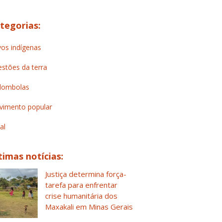
tegorias:
os indígenas
stões da terra
lombolas
imento popular
al
timas notícias:
Justiça determina força-
tarefa para enfrentar
crise humanitária dos
Maxakali em Minas Gerais