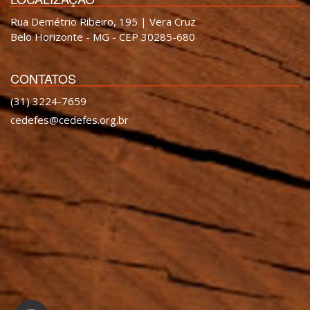
Rua Demétrio Ribeiro, 195 | Vera Cruz
Belo Horizonte - MG - CEP 30285-680
CONTATOS
(31) 3224-7659
cedefes@cedefes.org.br