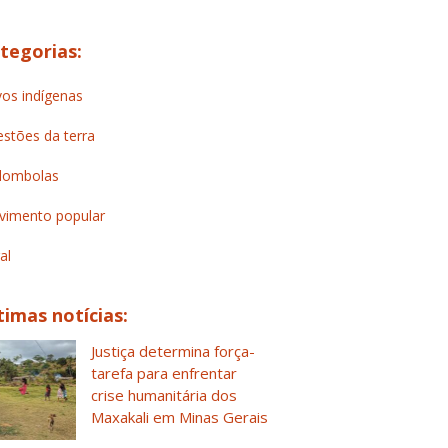
tegorias:
os indígenas
stões da terra
lombolas
imento popular
al
timas notícias:
Justiça determina força-
tarefa para enfrentar
crise humanitária dos
Maxakali em Minas Gerais