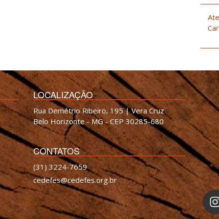
Ate
Car
LOCALIZAÇÃO
Rua Demétrio Ribeiro, 195 | Vera Cruz
Belo Horizonte - MG - CEP 30285-680
CONTATOS
(31) 3224-7659
cedefes@cedefes.org.br