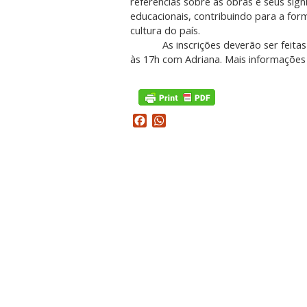
referências sobre as obras e seus sign
educacionais, contribuindo para a for
cultura do país.
As inscrições deverão ser feita
às 17h com Adriana. Mais informações 
Facebook
WhatsApp