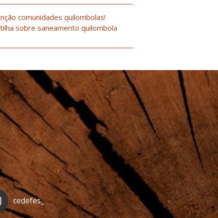
nção comunidades quilombolas!
tilha sobre saneamento quilombola
cedefes_