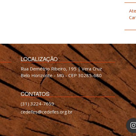
Ate
Car
LOCALIZAÇÃO
Rua Demétrio Ribeiro, 195 | Vera Cruz
Belo Horizonte - MG - CEP 30285-680
CONTATOS
(31) 3224-7659
cedefes@cedefes.org.br