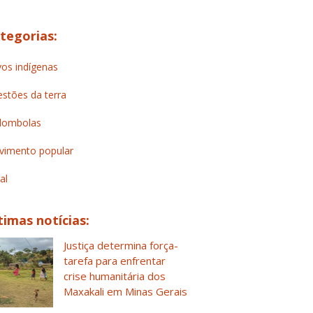
tegorias:
os indígenas
stões da terra
lombolas
imento popular
al
timas notícias:
Justiça determina força-
tarefa para enfrentar
crise humanitária dos
Maxakali em Minas Gerais