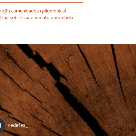
nção comunidades quilombolas!
tilha sobre saneamento quilombola
cedefes_