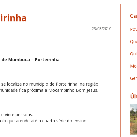
irinha
Ca
23/03/2010
Pov
Que
Qui
 de Mumbuca – Porteirinha
Mov
Ger
 localiza no município de Porteirinha, na região
omunidade fica próxima a Mocambinho Bom Jesus.
Úl
e vinte pessoas.
la que atende até a quarta série do ensino