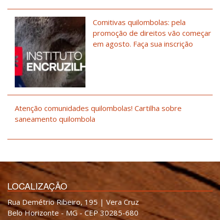
Comitivas quilombolas: pela
promoção de direitos vão começar
em agosto. Faça sua inscrição
Atenção comunidades quilombolas! Cartilha sobre
saneamento quilombola
LOCALIZAÇÃO
Rua Demétrio Ribeiro, 195 | Vera Cruz
Belo Horizonte - MG - CEP 30285-680