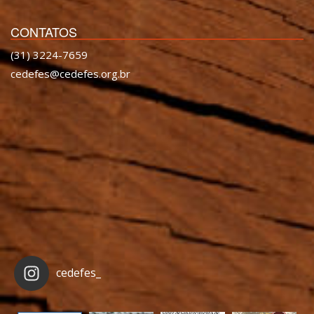
CONTATOS
(31) 3224-7659
cedefes@cedefes.org.br
cedefes_