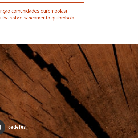
nção comunidades quilombolas!
tilha sobre saneamento quilombola
cedefes_