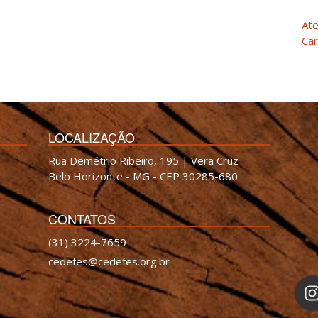
Ate
Car
LOCALIZAÇÃO
Rua Demétrio Ribeiro, 195 | Vera Cruz
Belo Horizonte - MG - CEP 30285-680
CONTATOS
(31) 3224-7659
cedefes@cedefes.org.br