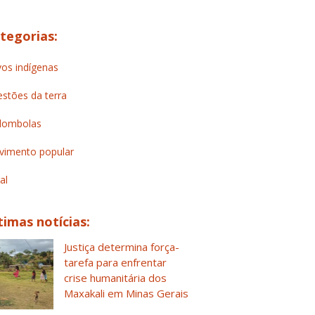
tegorias:
os indígenas
stões da terra
lombolas
imento popular
al
timas notícias:
Justiça determina força-
tarefa para enfrentar
crise humanitária dos
Maxakali em Minas Gerais