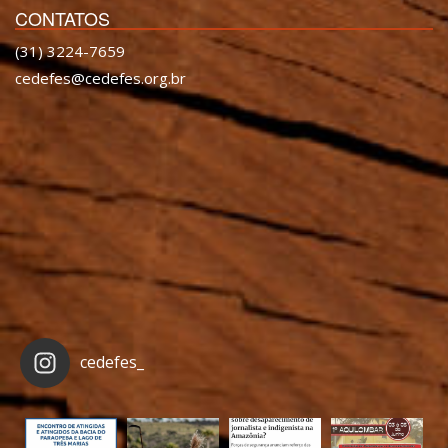
CONTATOS
(31) 3224-7659
cedefes@cedefes.org.br
cedefes_