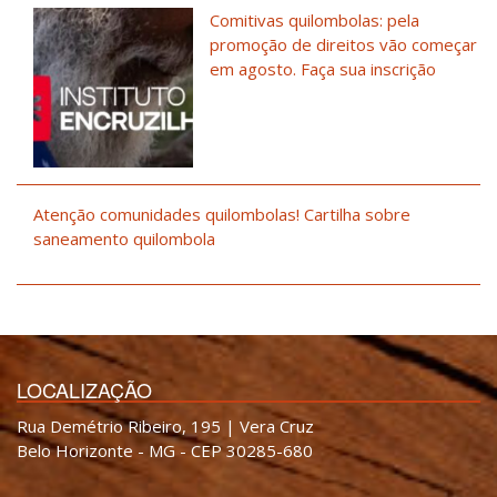
Comitivas quilombolas: pela
promoção de direitos vão começar
em agosto. Faça sua inscrição
Atenção comunidades quilombolas! Cartilha sobre
saneamento quilombola
LOCALIZAÇÃO
Rua Demétrio Ribeiro, 195 | Vera Cruz
Belo Horizonte - MG - CEP 30285-680