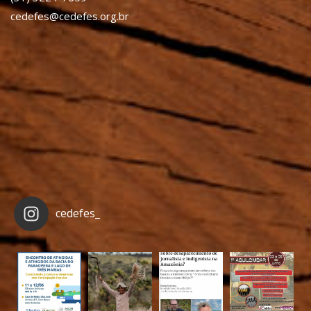
cedefes@cedefes.org.br
cedefes_