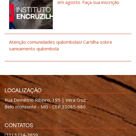
em agosto. Faça sua inscrição
Atenção comunidades quilombolas! Cartilha sobre
saneamento quilombola
LOCALIZAÇÃO
Rua Demétrio Ribeiro, 195 | Vera Cruz
Belo Horizonte - MG - CEP 30285-680
CONTATOS
(31) 3224-7659