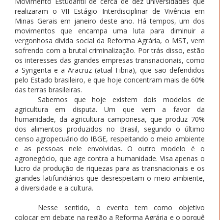
Movimento Estudantil de cerca de dez universidades que
realizaram o VII Estágio Interdisciplinar de Vivência em
Minas Gerais em janeiro deste ano. Há tempos, um dos
movimentos que encampa uma luta para diminuir a
vergonhosa dívida social da Reforma Agrária, o MST, vem
sofrendo com a brutal criminalização. Por trás disso, estão
os interesses das grandes empresas transnacionais, como
a Syngenta e a Aracruz (atual Fibria), que são defendidos
pelo Estado brasileiro, e que hoje concentram mais de 60%
das terras brasileiras.
Sabemos que hoje existem dois modelos de
agricultura em disputa. Um que vem a favor da
humanidade, da agricultura camponesa, que produz 70%
dos alimentos produzidos no Brasil, segundo o último
censo agropecuário do IBGE, respeitando o meio ambiente
e as pessoas nele envolvidas. O outro modelo é o
agronegócio, que age contra a humanidade. Visa apenas o
lucro da produção de riquezas para as transnacionais e os
grandes latifundiários que desrespeitam o meio ambiente,
a diversidade e a cultura.
Nesse sentido, o evento tem como objetivo
colocar em debate na região a Reforma Agrária e o porquê