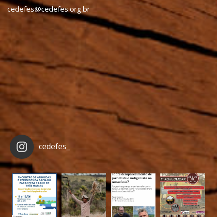
cedefes@cedefes.org.br
cedefes_