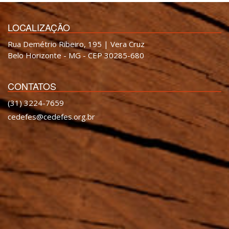
LOCALIZAÇÃO
Rua Demétrio Ribeiro, 195 | Vera Cruz
Belo Horizonte - MG - CEP 30285-680
CONTATOS
(31) 3224-7659
cedefes@cedefes.org.br