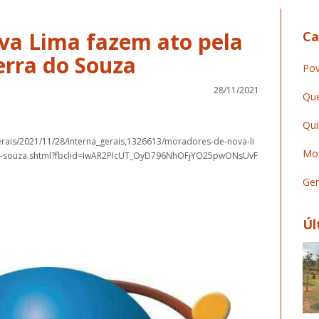
va Lima fazem ato pela
Ca
erra do Souza
Pov
28/11/2021
Que
Qui
erais/2021/11/28/interna_gerais,1326613/moradores-de-nova-li
Mov
do-souza.shtml?fbclid=IwAR2PIcUT_OyD796NhOFjYO25pwONsUvF
Ger
Úl