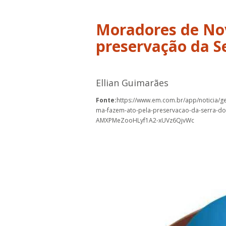
Moradores de No
preservação da S
Ellian Guimarães
Fonte:
https://www.em.com.br/app/noticia/g
ma-fazem-ato-pela-preservacao-da-serra-
AMXPMeZooHLyf1A2-xUVz6QjvWc