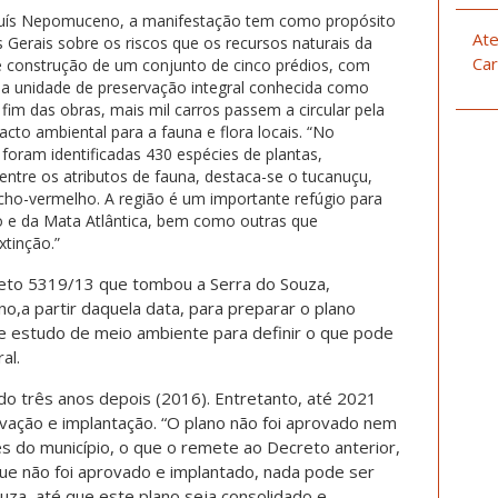
Luís Nepomuceno, a manifestação tem como propósito
Ate
s Gerais sobre os riscos que os recursos naturais da
Car
e construção de um conjunto de cinco prédios, com
da unidade de preservação integral conhecida como
fim das obras, mais mil carros passem a circular pela
to ambiental para a fauna e flora locais. “No
oram identificadas 430 espécies de plantas,
Dentre os atributos de fauna, destaca-se o tucanuçu,
acho-vermelho. A região é um importante refúgio para
 e da Mata Atlântica, bem como outras que
tinção.”
to 5319/13 que tombou a Serra do Souza,
o,a partir daquela data, para preparar o plano
de estudo de meio ambiente para definir o que pode
al.
ado três anos depois (2016). Entretanto, até 2021
vação e implantação. “O plano não foi aprovado nem
s do município, o que o remete ao Decreto anterior,
que não foi aprovado e implantado, nada pode ser
uza, até que este plano seja consolidado e