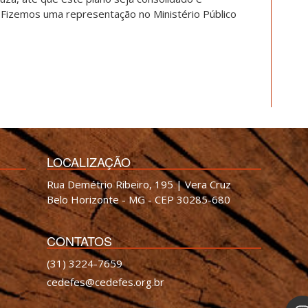
. Fizemos uma representação no Ministério Público
LOCALIZAÇÃO
Rua Demétrio Ribeiro, 195 | Vera Cruz
Belo Horizonte - MG - CEP 30285-680
CONTATOS
(31) 3224-7659
cedefes@cedefes.org.br