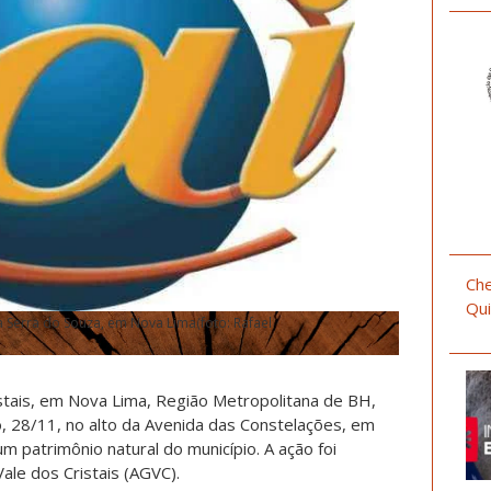
Che
Qui
a Serra do Souza, em Nova Lima
(foto: Rafael
stais, em Nova Lima, Região Metropolitana de BH,
 28/11, no alto da Avenida das Constelações, em
m patrimônio natural do município. A ação foi
ale dos Cristais (AGVC).