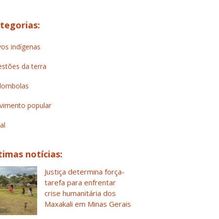
tegorias:
os indígenas
stões da terra
lombolas
imento popular
al
timas notícias:
Justiça determina força-
tarefa para enfrentar
crise humanitária dos
Maxakali em Minas Gerais