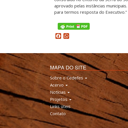
aprovado pelas instâncias municipais
para termos resposta do Executivo.”
Facebook
WhatsApp
MAPA DO SITE
Sobre o Cedefes
Acervo
Notícias
Projetos
Links úteis
Contato