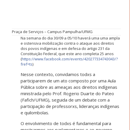
Praça de Serviços – Campus Pampulha/UFMG
Na semana do dia 30/09 a 05/10 haverá uma uma ampla
e ostensiva mobilização contra o ataque aos direitos
dos povos indígenas e em defesa do artigo 231 da
Constituição Federal, que este ano completa 25 anos
(
https://www.facebook.com/events/420277334743043/?
fref=ts
)
Nesse contexto, convidamos todxs a
participarem de um ato composto por uma Aula
Pública sobre as ameaças aos direitos indígenas
ministrada pelo Prof. Rogerio Duarte do Pateo
(Fafich/UFMG), seguida de um debate com a
participação de professorxs,
lideranças indígenas
e quilombolas.
O envolvimento de todxs é fundamental para
mostrarmos aos parlamentares e ao governo