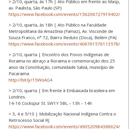
> 2/10, quarta, às 17h | Ato Público em frente ao Masp,
av. Paulista, São Paulo (SP)
https://www.facebook.com/
events/156206727919402/
> 2/10, quarta, às 18h | Ato Público na Faculdade
Metropolitana da Amazônia (Famaz), Av. Visconde de
Souza Franco, n° 72, Bairro Reduto (Doca), Belém (PA)
https://www.facebook.com/
events/406761576113578/
> 2/10, quarta | Encontro dos Povos Indígenas de
Roraima no abraço a Roraima e comemoração dos 25
anos da Constituição, comunidade Sabiá, município de
Pacaraima
http://bit.ly/15WoAG4
> 2/10, quarta | Em frente à Embaixada brasileira em
Londres.
14-16 Cockspur St. SW1Y 5BL – 13h – 14h
> 3, 4 e 5/10 | Mobilização Nacional Indígena Contra o
Retrocesso Social RJ
https://www.facebook.com/
events/490520984388624/