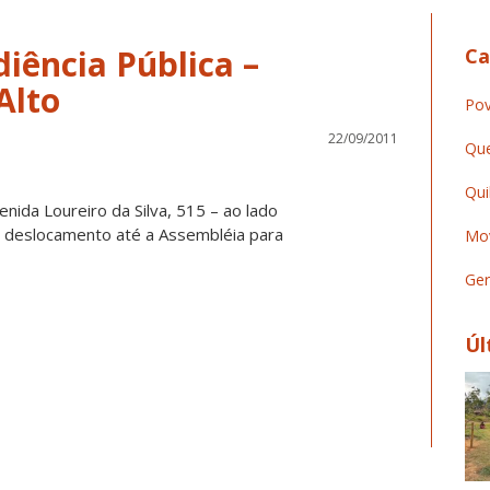
iência Pública –
Ca
Pov
22/09/2011
Que
Qui
nida Loureiro da Silva, 515 – ao lado
ós deslocamento até a Assembléia para
Mov
Ger
Úl