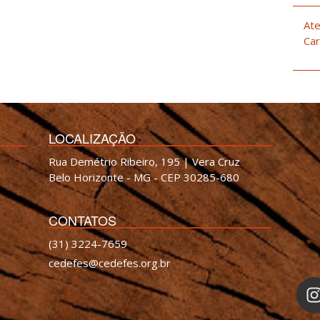
Ate
Car
LOCALIZAÇÃO
Rua Demétrio Ribeiro, 195 | Vera Cruz
Belo Horizonte - MG - CEP 30285-680
CONTATOS
(31) 3224-7659
cedefes@cedefes.org.br