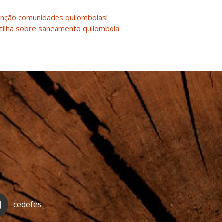
nção comunidades quilombolas!
tilha sobre saneamento quilombola
cedefes_