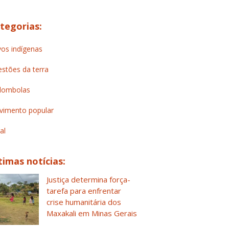
tegorias:
os indígenas
stões da terra
lombolas
imento popular
al
timas notícias:
Justiça determina força-
tarefa para enfrentar
crise humanitária dos
Maxakali em Minas Gerais