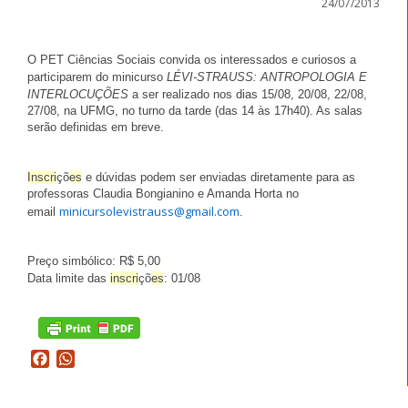
24/07/2013
O PET Ciências Sociais convida os interessados e curiosos a
participarem do minicurso
LÉVI-STRAUSS: ANTROPOLOGIA E
INTERLOCUÇÕES
a ser realizado nos dias 15/08, 20/08, 22/08,
27/08, na UFMG, no turno da tarde (das 14 às 17h40). As salas
serão definidas em breve.
Inscri
çõ
es
e dúvidas podem ser enviadas diretamente para as
professoras Claudia Bongianino e Amanda Horta no
minicursolevistrauss@gmail.com
email
.
Preço simbólico: R$ 5,00
Data limite das
inscri
çõ
es
: 01/08
Facebook
WhatsApp